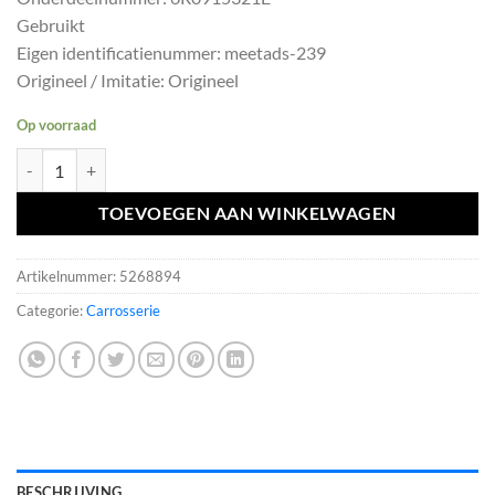
was:
is:
Gebruikt
€30,00.
€27,00.
Eigen identificatienummer: meetads-239
Origineel / Imitatie: Origineel
Op voorraad
Accubak 6R0915321E ACCU CONSOLE POLO IBIZA FABIA A1 RAPID 
TOEVOEGEN AAN WINKELWAGEN
Artikelnummer:
5268894
Categorie:
Carrosserie
BESCHRIJVING