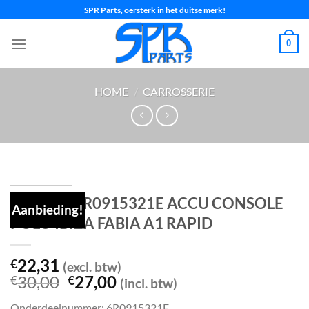
Ga
SPR Parts, oersterk in het duitse merk!
naar
inhoud
0
HOME
/
CARROSSERIE
Accubak 6R0915321E ACCU CONSOLE
Aanbieding!
POLO IBIZA FABIA A1 RAPID
22,31
€
(excl. btw)
Oorspronkelijke
Huidige
30,00
27,00
€
€
(incl. btw)
prijs
prijs
Onderdeelnummer: 6R0915321E