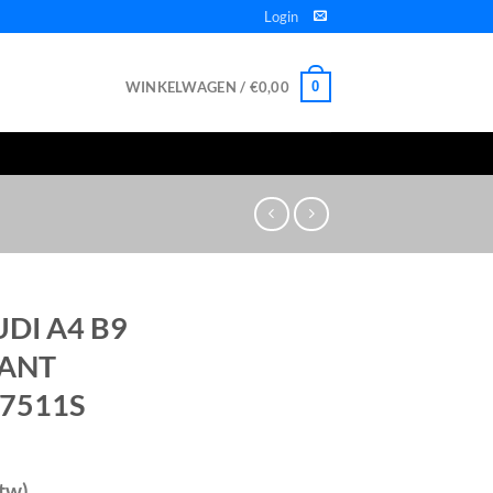
Login
WINKELWAGEN /
€
0,00
0
UDI A4 B9
VANT
7511S
btw)