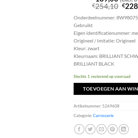
Oors
254,10
228
€
€
prijs
Onderdeelnummer: 8W98075
was:
Gebruikt
€254
Eigen identificatienummer: m
Origineel / Imitatie: Origineel
Kleur: zwart
Kleurnaam: BRILLIANT SCHW
BRILLIANT BLACK
Slechts 1 resterend op voorraad
TOEVOEGEN AAN WI
Artikelnummer:
5269608
Categorie:
Carrosserie