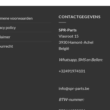
CONTACTGEGEVENS
emene voorwaarden
acy policy
SPR-Parts
Vlasroot 15
laimer
3930 Hamont-Achel
urrecht
België
Whatsapp, SMS en Bellen:
+32491974101
info@spr-parts.be
BTW-nummer: