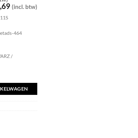
pronkelijke
Huidige
,69
(incl. btw)
prijs
11S
is:
,10.
€228,69.
eetads-464
ARZ /
NKELWAGEN