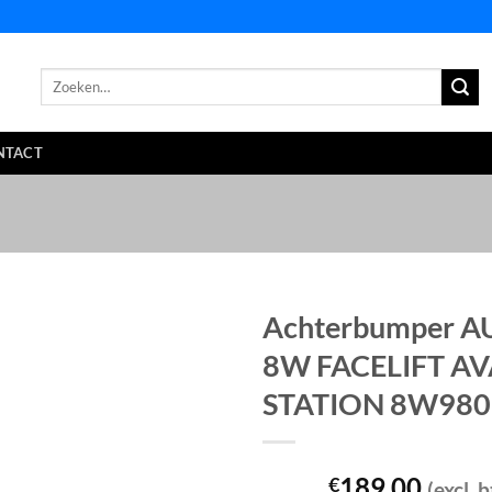
Zoeken
naar:
NTACT
Achterbumper A
8W FACELIFT A
STATION 8W980
189,00
€
(excl. 