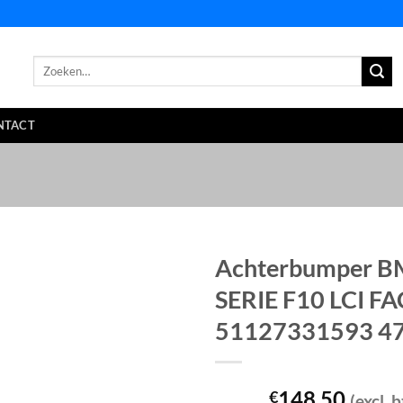
Zoeken
naar:
NTACT
Achterbumper B
SERIE F10 LCI F
51127331593 4
148,50
€
(excl. 