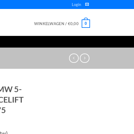
Login
WINKELWAGEN /
€
0,00
0
MW 5-
ACELIFT
75
btw)