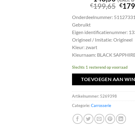
Oors
199,65
179
€
€
prijs
Onderdeelnummer: 5112733
was:
Gebruikt
€199
Eigen identificatienummer: 1
Origineel / Imitatie: Origineel
Kleur: zwart
Kleurnaam: BLACK SAPPHIR
Slechts 1 resterend op voorraad
TOEVOEGEN AAN WI
Artikelnummer:
5269398
Categorie:
Carrosserie