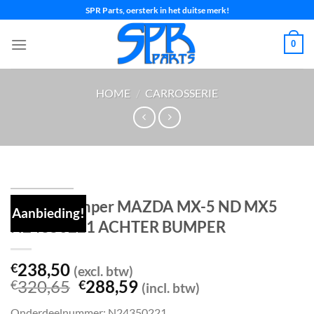
Ga
SPR Parts, oersterk in het duitse merk!
naar
inhoud
0
HOME
/
CARROSSERIE
Achterbumper MAZDA MX-5 ND MX5
Aanbieding!
N24350221 ACHTER BUMPER
238,50
€
(excl. btw)
Oorspronkelijke
Huidige
320,65
288,59
€
€
(incl. btw)
prijs
prijs
Onderdeelnummer: N24350221