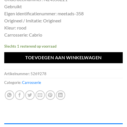
was:
is:
Gebruikt
€320,65.
€288,59.
Eigen identificatienummer: meetads-358
Origineel / Imitatie: Origineel
Kleur: rood
Carrosserie: Cabrio
Slechts 1 resterend op voorraad
TOEVOEGEN AAN WINKELWAGEN
Artikelnummer:
5269278
Categorie:
Carrosserie