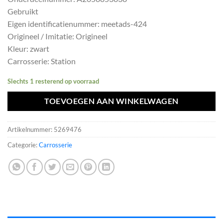
was:
is:
Gebruikt
€133,10.
€119,79.
Eigen identificatienummer: meetads-424
Origineel / Imitatie: Origineel
Kleur: zwart
Carrosserie: Station
Slechts 1 resterend op voorraad
TOEVOEGEN AAN WINKELWAGEN
Artikelnummer:
5269476
Categorie:
Carrosserie