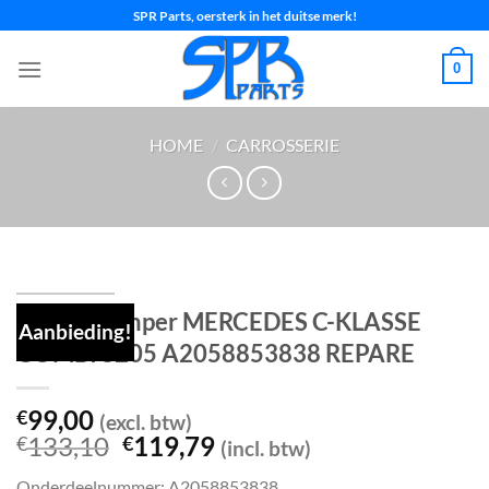
Ga
SPR Parts, oersterk in het duitse merk!
naar
inhoud
0
HOME
/
CARROSSERIE
Achterbumper MERCEDES C-KLASSE
Aanbieding!
COMBI S205 A2058853838 REPARE
99,00
€
(excl. btw)
Oorspronkelijke
Huidige
133,10
119,79
€
€
(incl. btw)
prijs
prijs
Onderdeelnummer: A2058853838