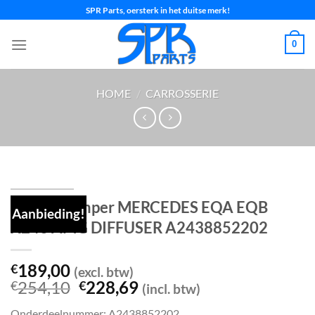
Ga
SPR Parts, oersterk in het duitse merk!
naar
inhoud
0
HOME
/
CARROSSERIE
Achterbumper MERCEDES EQA EQB
Aanbieding!
X243 AMG DIFFUSER A2438852202
189,00
€
(excl. btw)
Oorspronkelijke
Huidige
254,10
228,69
€
€
(incl. btw)
prijs
prijs
Onderdeelnummer: A2438852202