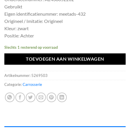
was:
is:
Gebruikt
€254,10.
€228,69.
Eigen identificatienummer: meetads-432
Origineel / Imitatie: Origineel
Kleur: zwart
Positie: Achter
Slechts 1 resterend op voorraad
TOEVOEGEN AAN WINKELWAGEN
Artikelnummer:
5269503
Categorie:
Carrosserie