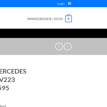
Login
WINKELWAGEN /
€
0,00
0
MERCEDES
 V223
595
btw)