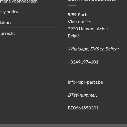
emene voorwaarden
acy policy
SPR-Parts
Vlasroot 15
laimer
3930 Hamont-Achel
urrecht
België
Whatsapp, SMS en Bellen:
+32491974101
info@spr-parts.be
BTW-nummer:
BE0661850301