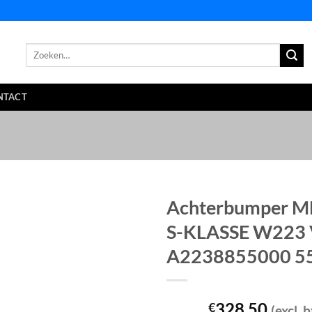
Zoeken
naar:
NTACT
Achterbumper 
S-KLASSE W223
A2238855000 5
328,50
€
(excl. 