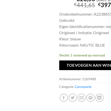
Oors
441,65
397
€
€
prijs
Onderdeelnummer: A223885
was:
Gebruikt
€441
Eigen identificatienummer: m
Origineel / Imitatie: Origineel
Kleur: blauw
Kleurnaam: NAUTIC BLUE
Slechts 1 resterend op voorraad
TOEVOEGEN AAN WI
Artikelnummer:
5269488
Categorie:
Carrosserie