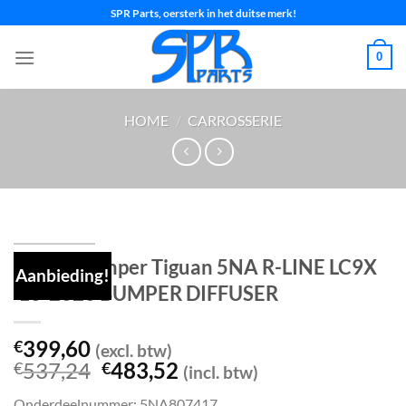
Ga
SPR Parts, oersterk in het duitse merk!
naar
inhoud
0
HOME
/
CARROSSERIE
Achterbumper Tiguan 5NA R-LINE LC9X
Aanbieding!
’16-2020 BUMPER DIFFUSER
399,60
€
(excl. btw)
Oorspronkelijke
Huidige
537,24
483,52
€
€
(incl. btw)
prijs
prijs
Onderdeelnummer: 5NA807417