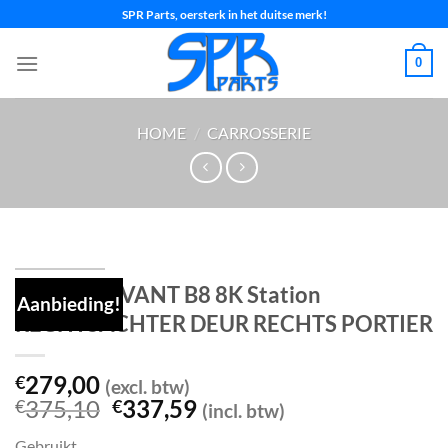
Ga
SPR Parts, oersterk in het duitse merk!
naar
inhoud
0
HOME
/
CARROSSERIE
AUDI A4 AVANT B8 8K Station
Aanbieding!
RECHTSACHTER DEUR RECHTS PORTIER
279,00
€
(excl. btw)
Oorspronkelijke
Huidige
375,10
337,59
€
€
(incl. btw)
prijs
prijs
Gebruikt