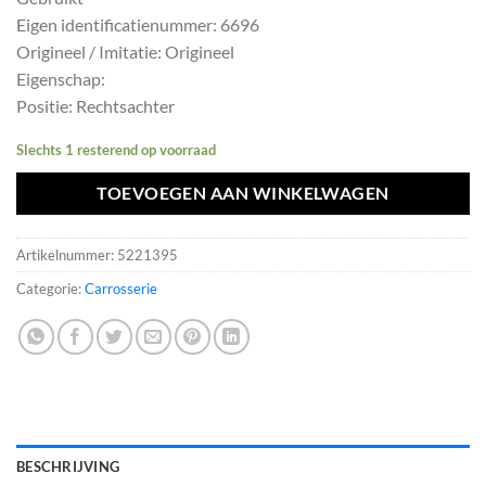
was:
is:
Eigen identificatienummer: 6696
€375,10.
€337,59.
Origineel / Imitatie: Origineel
Eigenschap:
Positie: Rechtsachter
Slechts 1 resterend op voorraad
TOEVOEGEN AAN WINKELWAGEN
Artikelnummer:
5221395
Categorie:
Carrosserie
BESCHRIJVING