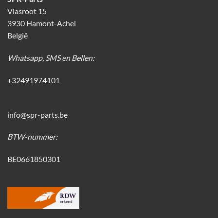
Vlasroot 15
3930 Hamont-Achel
België
Whatsapp, SMS en Bellen:
+32491974101
info@spr-parts.be
BTW-nummer:
BE0661850301