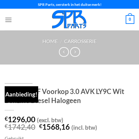
Ga
SPR Parts, oersterk in het duitse merk!
naar
inhoud
0
HOME
/
CARROSSERIE
AUDI A6 4F Voorkop 3.0 AVK LY9C Wit
Aanbieding!
Benzine Diesel Halogeen
1296,00
€
(excl. btw)
Oorspronkelijke
Huidige
1742,40
1568,16
€
€
(incl. btw)
prijs
prijs
Gebruikt