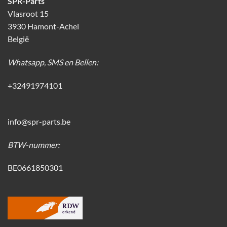
SPR-Parts
Vlasroot 15
3930 Hamont-Achel
België
Whatsapp, SMS en Bellen:
+32491974101
info@spr-parts.be
BTW-nummer:
BE0661850301