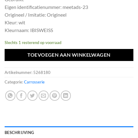
was:
is:
Eigen identificatienummer: meetads-23
€1742,40.
€1568,16.
Origineel / Imitatie: Origineel
Kleur: wit
Kleurnaam: IBISWEISS
Slechts 1 resterend op voorraad
TOEVOEGEN AAN WINKELWAGEN
Artikelnummer:
5268180
Categorie:
Carrosserie
BESCHRIJVING