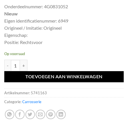
prijs
prijs
Onderdeelnummer: 4G0831052
was:
is:
Nieuw
€399,30.
€359,37.
Eigen identificatienummer: 6949
Origineel / Imitatie: Origineel
Eigenschap:
Positie: Rechtsvoor
Op voorraad
AUDI a6 4G C7 RECHTSVOOR DEUR RECHTS VOOR PORTIER LS9R N
TOEVOEGEN AAN WINKELWAGEN
Artikelnummer:
5741163
Categorie:
Carrosserie