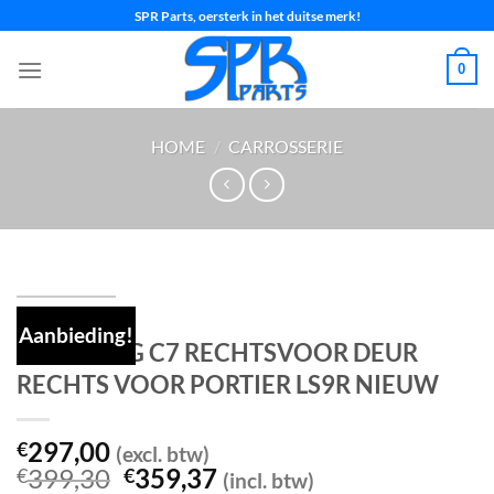
Ga
SPR Parts, oersterk in het duitse merk!
naar
inhoud
0
HOME
/
CARROSSERIE
Aanbieding!
AUDI a6 4G C7 RECHTSVOOR DEUR
RECHTS VOOR PORTIER LS9R NIEUW
297,00
€
(excl. btw)
Oorspronkelijke
Huidige
399,30
359,37
€
€
(incl. btw)