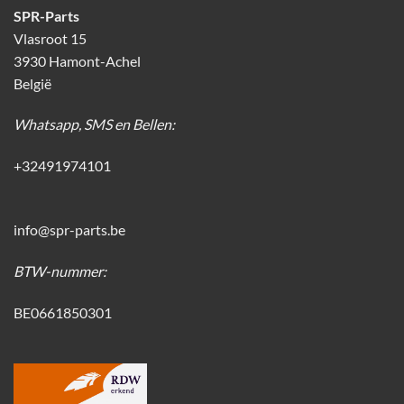
SPR-Parts
Vlasroot 15
3930 Hamont-Achel
België
Whatsapp, SMS en Bellen:
+32491974101
info@spr-parts.be
BTW-nummer:
BE0661850301