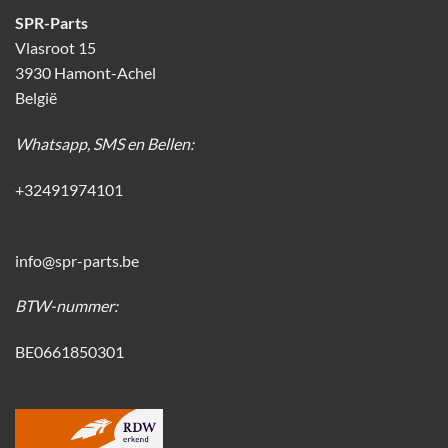
SPR-Parts
Vlasroot 15
3930 Hamont-Achel
België
Whatsapp, SMS en Bellen:
+32491974101
info@spr-parts.be
BTW-nummer:
BE0661850301