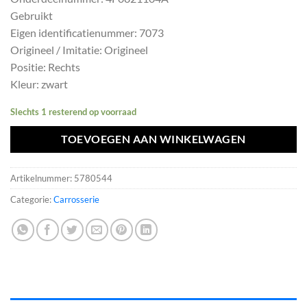
was:
is:
Gebruikt
€181,49.
€163,34.
Eigen identificatienummer: 7073
Origineel / Imitatie: Origineel
Positie: Rechts
Kleur: zwart
Slechts 1 resterend op voorraad
TOEVOEGEN AAN WINKELWAGEN
Artikelnummer:
5780544
Categorie:
Carrosserie