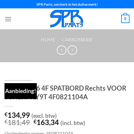
Ga
SPR Parts, oersterk in het duitse merk!
naar
inhoud
0
HOME
/
CARROSSERIE
AUDI A6 C6 4F SPATBORD Rechts VOOR
Aanbieding!
SCHERM LY9T 4F0821104A
134,99
€
(excl. btw)
Oorspronkelijke
Huidige
181,49
163,34
€
€
(incl. btw)
prijs
prijs
Onderdeelnummer: 4F0821104A