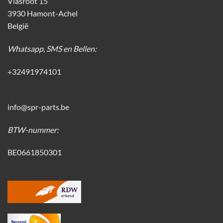
Vlasroot 15
3930 Hamont-Achel
België
Whatsapp, SMS en Bellen:
+32491974101
info@spr-parts.be
BTW-nummer:
BE0661850301