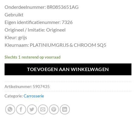
prijs
prijs
Onderdeelnummer: 8R0853651AG
was:
is:
Gebruikt
€604,99.
€544,49.
Eigen identificatienummer: 7326
Origineel / Imitatie: Origineel
Kleur: grijs
Kleurnaam: PLATINIUMGRIJS & CHROOM SQ5
Slechts 1 resterend op voorraad
TOEVOEGEN AAN WINKELWAGEN
Artikelnummer:
5907435
Categorie:
Carrosserie