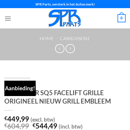
Ga
SPR Parts, oersterk in het duitse merk!
naar
inhoud
0
HOME
/
CARROSSERIE
Aanbieding!
AUDI Q5 8R SQ5 FACELIFT GRILLE
ORIGINEEL NIEUW GRILL EMBLEEM
449,99
€
(excl. btw)
Oorspronkelijke
Huidige
604,99
544,49
€
€
(incl. btw)