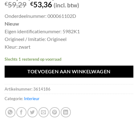
Oorspronkelijke
Huidige
59,29
53,36
€
€
(incl. btw)
prijs
prijs
Onderdeelnummer: 000061102D
was:
is:
Nieuw
€59,29.
€53,36.
Eigen identificatienummer: 5982K1
Origineel / Imitatie: Origineel
Kleur: zwart
Slechts 1 resterend op voorraad
TOEVOEGEN AAN WINKELWAGEN
Artikelnummer:
3614186
Categorie:
Interieur