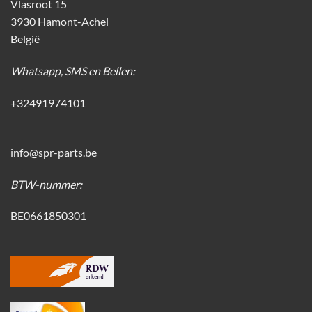
Vlasroot 15
3930 Hamont-Achel
België
Whatsapp, SMS en Bellen:
+32491974101
info@spr-parts.be
BTW-nummer:
BE0661850301