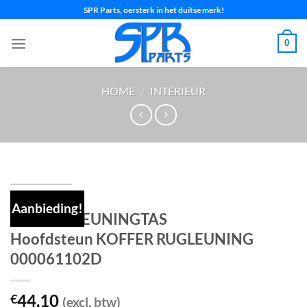
Ga
SPR Parts, oersterk in het duitse merk!
naar
inhoud
0
HOME
/
INTERIEUR
Aanbieding!
AUDI Q5 LEUNINGTAS
Hoofdsteun KOFFER RUGLEUNING
000061102D
44,10
€
(excl. btw)