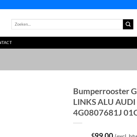
Zoeken
naar:
NTACT
Bumperrooster G
LINKS ALU AUDI 
4G0807681J 01
99,00
€
(excl. bt