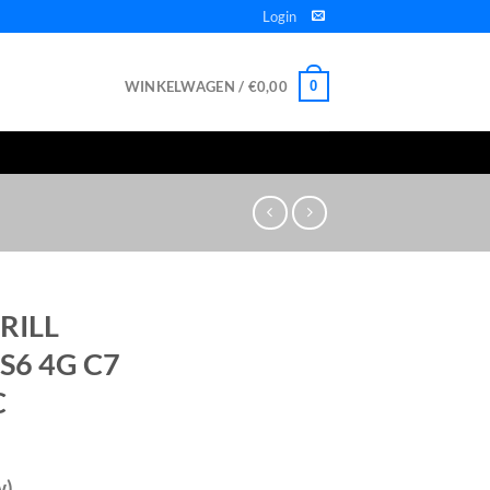
Login
WINKELWAGEN /
€
0,00
0
RILL
S6 4G C7
C
w)