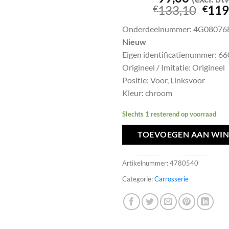
Oors
133,10
119
€
€
prijs
Onderdeelnummer: 4G08076
was:
Nieuw
€133
Eigen identificatienummer: 6
Origineel / Imitatie: Origineel
Positie: Voor, Linksvoor
Kleur: chroom
Slechts 1 resterend op voorraad
TOEVOEGEN AAN WI
Artikelnummer:
4780540
Categorie:
Carrosserie