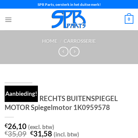
Ga
SPR Parts, oersterk in het duitse merk!
naar
inhoud
0
HOME
/
CARROSSERIE
Aanbieding!
GOLF 7 7.5 RECHTS BUITENSPIEGEL
MOTOR Spiegelmotor 1K0959578
26,10
€
(excl. btw)
Oorspronkelijke
Huidige
35,09
31,58
€
€
(incl. btw)