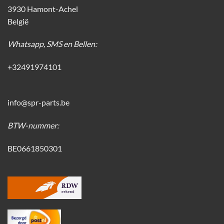
3930 Hamont-Achel
België
Whatsapp, SMS en Bellen:
+32491974101
info@spr-parts.be
BTW-nummer:
BE0661850301