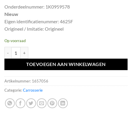
prijs
prijs
Onderdeelnummer: 1K0959578
was:
is:
Nieuw
€35,09.
€31,58.
Eigen identificatienummer: 4625F
Origineel / Imitatie: Origineel
Op voorraad
GOLF 7 7.5 RECHTS BUITENSPIEGEL MOTOR Spiegelmotor 1K095957
TOEVOEGEN AAN WINKELWAGEN
Artikelnummer:
1657056
Categorie:
Carrosserie