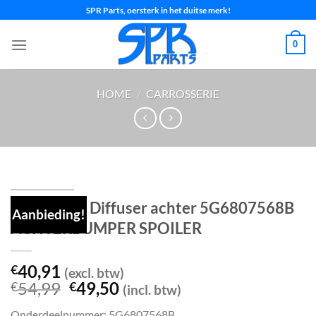
Ga
SPR Parts, oersterk in het duitse merk!
naar
inhoud
0
HOME
/
CARROSSERIE
GOLF 7 VII Diffuser achter 5G6807568B
Aanbieding!
ACHTERBUMPER SPOILER
40,91
€
(excl. btw)
Oorspronkelijke
Huidige
54,99
49,50
€
€
(incl. btw)
prijs
prijs
Onderdeelnummer: 5G6807568B