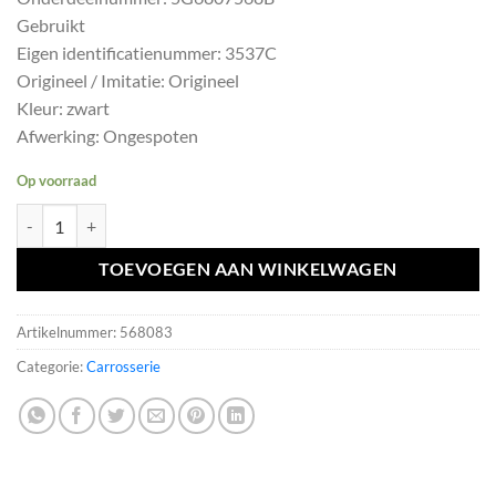
was:
is:
Gebruikt
€54,99.
€49,50.
Eigen identificatienummer: 3537C
Origineel / Imitatie: Origineel
Kleur: zwart
Afwerking: Ongespoten
Op voorraad
GOLF 7 VII Diffuser achter 5G6807568B ACHTERBUMPER SPOILER a
TOEVOEGEN AAN WINKELWAGEN
Artikelnummer:
568083
Categorie:
Carrosserie