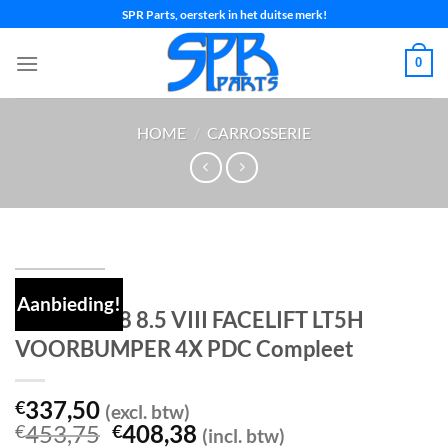
Ga
SPR Parts, oersterk in het duitse merk!
naar
inhoud
0
HOME
/
CARROSSERIE
Aanbieding!
VW GOLF 8 8.5 VIII FACELIFT LT5H
VOORBUMPER 4X PDC Compleet
337,50
€
(excl. btw)
Oorspronkelijke
Huidige
453,75
408,38
€
€
(incl. btw)