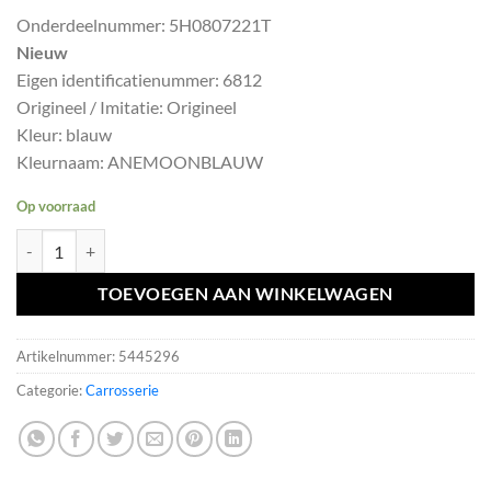
prijs
prijs
Onderdeelnummer: 5H0807221T
was:
is:
Nieuw
€453,75.
€408,38.
Eigen identificatienummer: 6812
Origineel / Imitatie: Origineel
Kleur: blauw
Kleurnaam: ANEMOONBLAUW
Op voorraad
VW GOLF 8 8.5 VIII FACELIFT LT5H VOORBUMPER 4X PDC Compleet
TOEVOEGEN AAN WINKELWAGEN
Artikelnummer:
5445296
Categorie:
Carrosserie