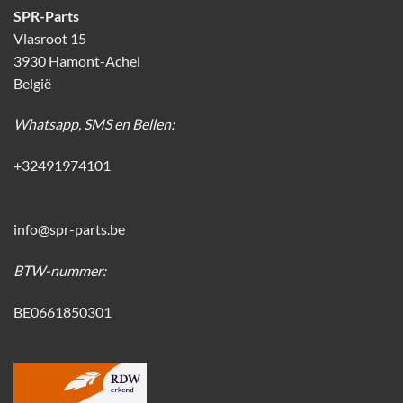
SPR-Parts
Vlasroot 15
3930 Hamont-Achel
België
Whatsapp, SMS en Bellen:
+32491974101
info@spr-parts.be
BTW-nummer:
BE0661850301