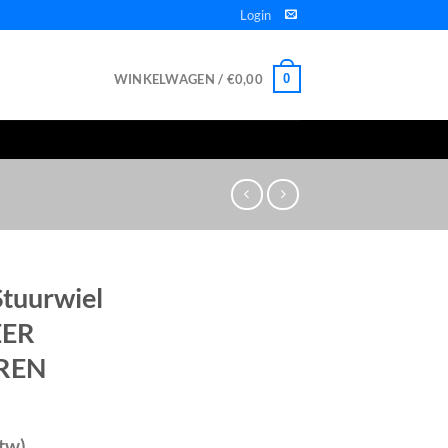
Login
WINKELWAGEN /
€
0,00
0
tuurwiel
EER
REN
btw)