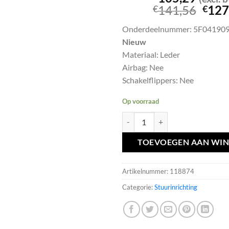
Oors
141,56
127
€
€
prijs
Onderdeelnummer: 5F04190
was:
Nieuw
€141
Materiaal: Leder
Airbag: Nee
Schakelflippers: Nee
Op voorraad
LEON 5F MULTI Stuurwiel NIEUW
TOEVOEGEN AAN WI
Artikelnummer:
118874
Categorie:
Stuurinrichting