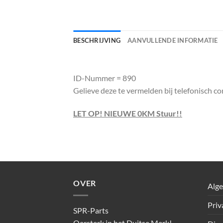
BESCHRIJVING
AANVULLENDE INFORMATIE
ID-Nummer = 890
Gelieve deze te vermelden bij telefonisch co
LET OP! NIEUWE 0KM Stuur!!
OVER
Alg
Priv
SPR-Parts
Oersterk in het Duitse Merk!