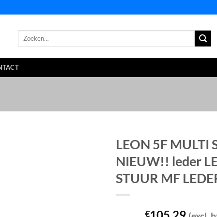
Zoeken
naar:
NTACT
LEON 5F MULTI S
NIEUW!! leder L
STUUR MF LEDE
105,29
€
(excl. 