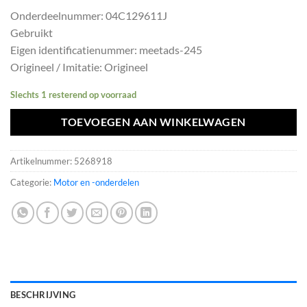
prijs
prijs
Onderdeelnummer: 04C129611J
was:
is:
Gebruikt
€47,19.
€42,47.
Eigen identificatienummer: meetads-245
Origineel / Imitatie: Origineel
Slechts 1 resterend op voorraad
TOEVOEGEN AAN WINKELWAGEN
Artikelnummer:
5268918
Categorie:
Motor en -onderdelen
BESCHRIJVING