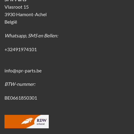
Vlasroot 15
3930 Hamont-Achel
België
Whatsapp, SMS en Bellen:
+32491974101
info@spr-parts.be
BTW-nummer:
BE0661850301