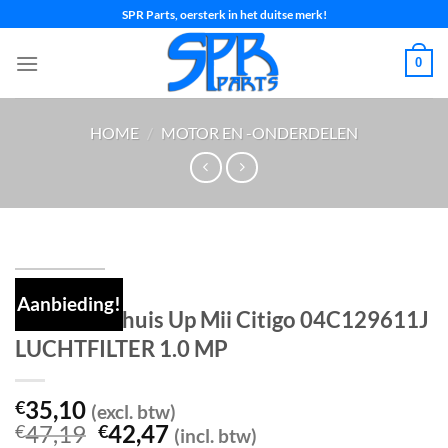
Ga
SPR Parts, oersterk in het duitse merk!
naar
inhoud
0
HOME
/
MOTOR EN -ONDERDELEN
Aanbieding!
Luchtfilterhuis Up Mii Citigo 04C129611J
LUCHTFILTER 1.0 MP
35,10
€
(excl. btw)
Oorspronkelijke
Huidige
47,19
42,47
€
€
(incl. btw)