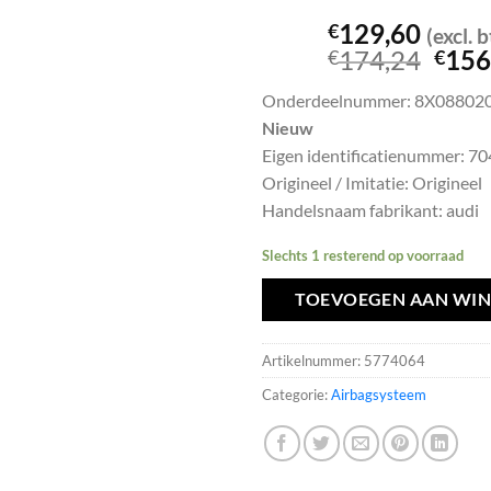
129,60
€
(excl. 
Oors
174,24
156
€
€
prijs
Onderdeelnummer: 8X08802
was:
Nieuw
€174
Eigen identificatienummer: 7
Origineel / Imitatie: Origineel
Handelsnaam fabrikant: audi
Slechts 1 resterend op voorraad
TOEVOEGEN AAN WI
Artikelnummer:
5774064
Categorie:
Airbagsysteem