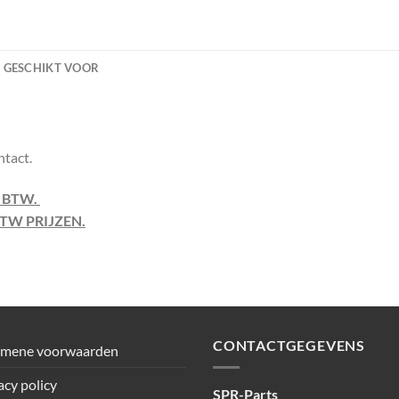
GESCHIKT VOOR
ntact.
F BTW.
TW PRIJZEN.
CONTACTGEGEVENS
emene voorwaarden
acy policy
SPR-Parts