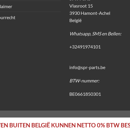
Vlasroot 15
laimer
3930 Hamont-Achel
urrecht
België
Whatsapp, SMS en Bellen:
+32491974101
info@spr-parts.be
BTW-nummer:
BE0661850301
EN BUITEN BELGIË KUNNEN NETTO 0% BTW BE