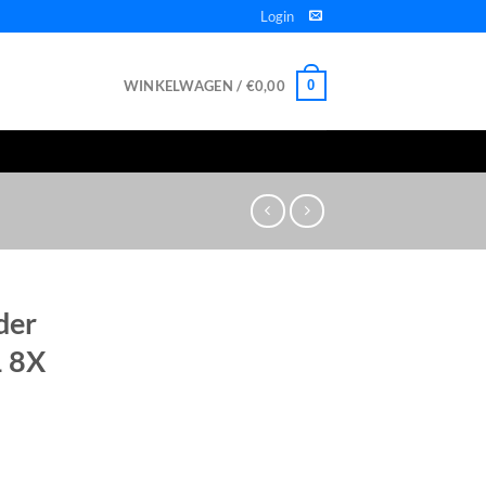
Login
WINKELWAGEN /
€
0,00
0
der
 8X