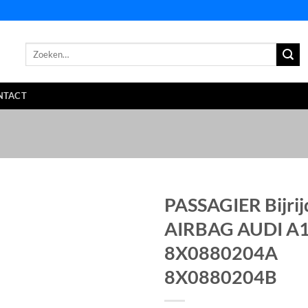
Zoeken
naar:
NTACT
PASSAGIER Bijrij
AIRBAG AUDI A1
8X0880204A
8X0880204B