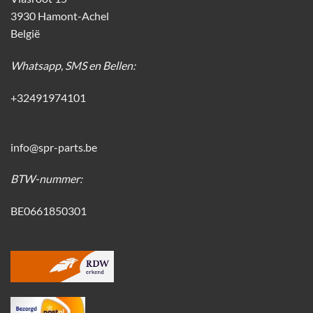
3930 Hamont-Achel
België
Whatsapp, SMS en Bellen:
+32491974101
info@spr-parts.be
BTW-nummer:
BE0661850301