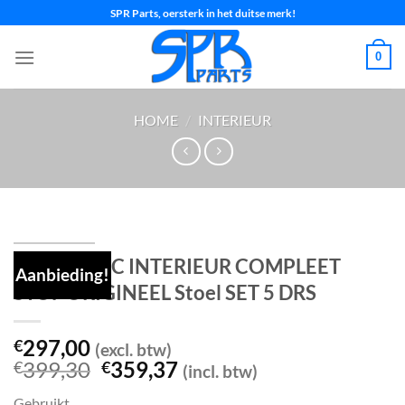
Ga
SPR Parts, oersterk in het duitse merk!
naar
inhoud
0
HOME
/
INTERIEUR
POLO 6R 6C INTERIEUR COMPLEET
Aanbieding!
STOF ORIGINEEL Stoel SET 5 DRS
297,00
€
(excl. btw)
Oorspronkelijke
Huidige
399,30
359,37
€
€
(incl. btw)
prijs
prijs
Gebruikt