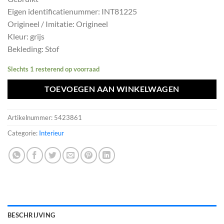
was:
is:
Eigen identificatienummer: INT81225
€399,30.
€359,37.
Origineel / Imitatie: Origineel
Kleur: grijs
Bekleding: Stof
Slechts 1 resterend op voorraad
TOEVOEGEN AAN WINKELWAGEN
Artikelnummer:
5423861
Categorie:
Interieur
BESCHRIJVING