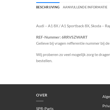
BESCHRIJVING
AANVULLENDE INFORMATIE
Audi – A1 8X / A1 Sportback 8X, Skoda – R
REF-Nummer: 6RRVSZWART
Gelieve bij vragen refferentie nummer bij d
Wij proberen zo veel mogelijk zorg te dragen 
bestellen.
OVER
Alg
Priv
SPR-Parts