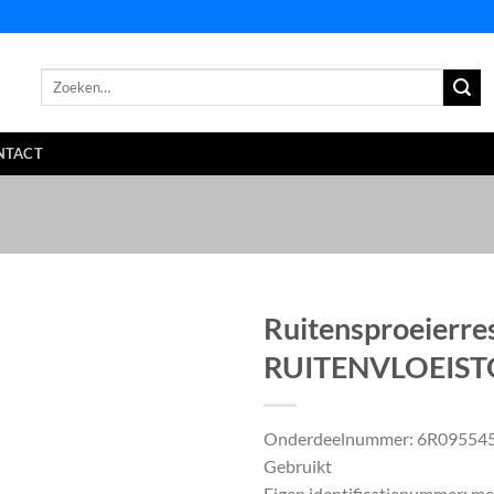
Zoeken
naar:
NTACT
Ruitensproeierre
RUITENVLOEIST
Onderdeelnummer: 6R09554
Gebruikt
Eigen identificatienummer: m