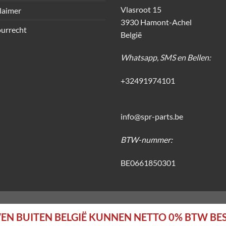
Vlasroot 15
laimer
3930 Hamont-Achel
urrecht
België
Whatsapp, SMS en Bellen:
+32491974101
info@spr-parts.be
BTW-nummer:
BE0661850301
EN BUITEN BELGIË KUNNEN NETTO 0% BTW BE