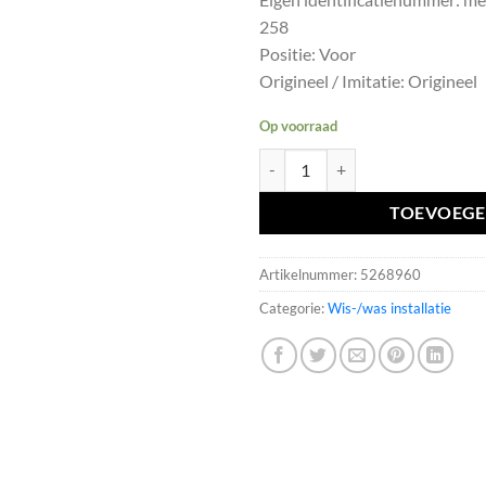
258
Positie: Voor
Origineel / Imitatie: Origineel
Op voorraad
Ruitensproeierreservoir Polo 6
TOEVOEGE
Artikelnummer:
5268960
Categorie:
Wis-/was installatie