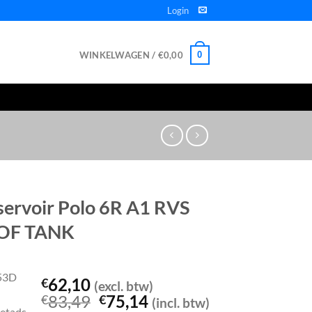
Login
WINKELWAGEN /
€
0,00
0
servoir Polo 6R A1 RVS
OF TANK
53D
62,10
€
(excl. btw)
Oorspronkelijke
Huidige
83,49
75,14
€
€
(incl. btw)
eetads-