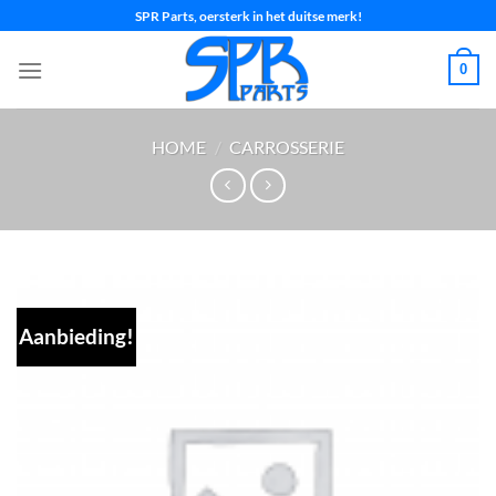
Ga
SPR Parts, oersterk in het duitse merk!
naar
inhoud
0
HOME
/
CARROSSERIE
Aanbieding!