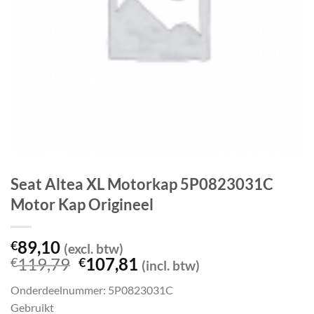
Seat Altea XL Motorkap 5P0823031C
Motor Kap Origineel
89,10
€
(excl. btw)
Oorspronkelijke
Huidige
119,79
107,81
€
€
(incl. btw)
prijs
prijs
Onderdeelnummer: 5P0823031C
was:
is:
Gebruikt
€119,79.
€107,81.