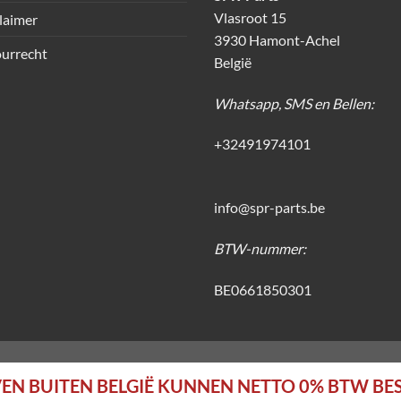
Vlasroot 15
laimer
3930 Hamont-Achel
urrecht
België
Whatsapp, SMS en Bellen:
+32491974101
info@spr-parts.be
BTW-nummer:
BE0661850301
EN BUITEN BELGIË KUNNEN NETTO 0% BTW BE