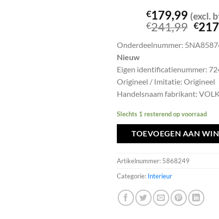
179,99
€
(excl. 
Oors
241,99
217
€
€
prijs
Onderdeelnummer: 5NA8587
was:
Nieuw
€241
Eigen identificatienummer: 7
Origineel / Imitatie: Origineel
Handelsnaam fabrikant: V
Slechts 1 resterend op voorraad
TOEVOEGEN AAN WI
Artikelnummer:
5868249
Categorie:
Interieur