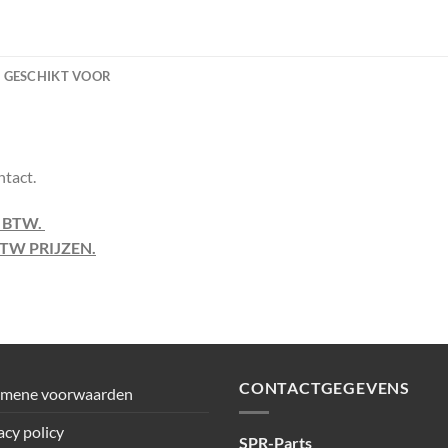
GESCHIKT VOOR
ntact.
F BTW.
TW PRIJZEN.
CONTACTGEGEVENS
emene voorwaarden
acy policy
SPR-Parts