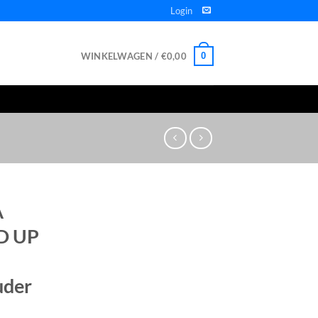
Login
WINKELWAGEN /
€
0,00
0
A
D UP
uder