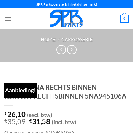
Ga
SPR Parts, oersterk in het duitse merk!
naar
inhoud
0
HOME
/
CARROSSERIE
TIGUAN 5NA RECHTS BINNEN
Aanbieding!
Reflector RECHTSBINNEN 5NA945106A
26,10
€
(excl. btw)
Oorspronkelijke
Huidige
35,09
31,58
€
€
(incl. btw)
prijs
prijs
Onderdeelnummer: 5NA945106A