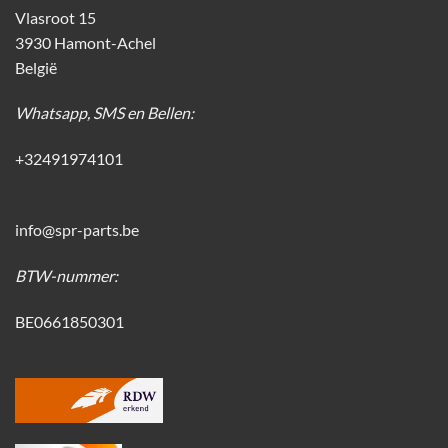
Vlasroot 15
3930 Hamont-Achel
België
Whatsapp, SMS en Bellen:
+32491974101
info@spr-parts.be
BTW-nummer:
BE0661850301