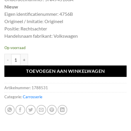
was:
is:
Nieuw
€35,09.
€31,58.
Eigen identificatienummer: 4756B
Origineel / Imitatie: Origineel
Positie: Rechtsachter
Handelsnaam fabrikant: Volkswagen
Op voorraad
TIGUAN 5NA RECHTS BINNEN Reflector RECHTSBINNEN 5NA94510
TOEVOEGEN AAN WINKELWAGEN
Artikelnummer:
1788531
Categorie:
Carrosserie