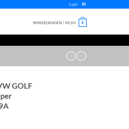
Login
WINKELWAGEN /
€
0,00
0
VW GOLF
per
9A