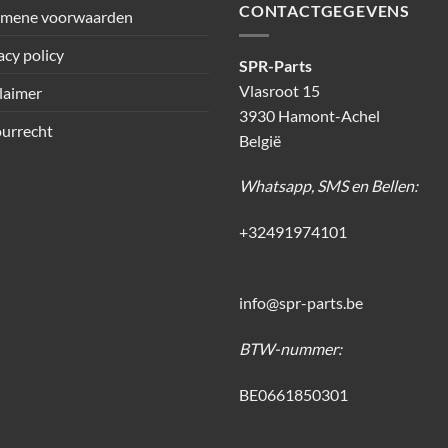
CONTACTGEGEVENS
emene voorwaarden
acy policy
SPR-Parts
Vlasroot 15
laimer
3930 Hamont-Achel
urrecht
België
Whatsapp, SMS en Bellen:
+32491974101
info@spr-parts.be
BTW-nummer:
BE0661850301