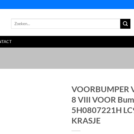
Zoeken
naar:
NTACT
VOORBUMPER 
8 VIII VOOR Bum
5H0807221H LC
KRASJE