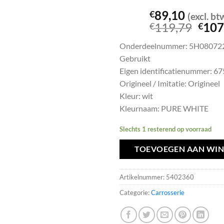
89,10
€
(excl. bt
Oors
119,79
107
€
€
prijs
Onderdeelnummer: 5H08072
was:
Gebruikt
€119
Eigen identificatienummer: 6
Origineel / Imitatie: Origineel
Kleur: wit
Kleurnaam: PURE WHITE
Slechts 1 resterend op voorraad
TOEVOEGEN AAN WI
Artikelnummer:
5402360
Categorie:
Carrosserie