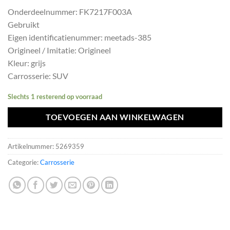
prijs
prijs
Onderdeelnummer: FK7217F003A
was:
is:
Gebruikt
€302,50.
€272,25.
Eigen identificatienummer: meetads-385
Origineel / Imitatie: Origineel
Kleur: grijs
Carrosserie: SUV
Slechts 1 resterend op voorraad
TOEVOEGEN AAN WINKELWAGEN
Artikelnummer:
5269359
Categorie:
Carrosserie