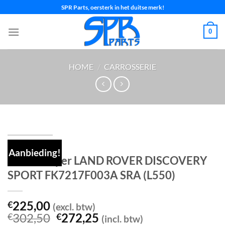
Ga
SPR Parts, oersterk in het duitse merk!
naar
inhoud
0
HOME
/
CARROSSERIE
Aanbieding!
Voorbumper LAND ROVER DISCOVERY
SPORT FK7217F003A SRA (L550)
225,00
€
(excl. btw)
Oorspronkelijke
Huidige
302,50
272,25
€
€
(incl. btw)