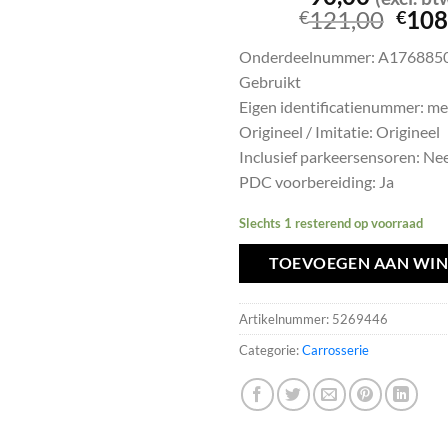
Oors
121,00
108
€
€
prijs
Onderdeelnummer: A176885
was:
Gebruikt
€121
Eigen identificatienummer: m
Origineel / Imitatie: Origineel
Inclusief parkeersensoren: Ne
PDC voorbereiding: Ja
Slechts 1 resterend op voorraad
TOEVOEGEN AAN WI
Artikelnummer:
5269446
Categorie:
Carrosserie