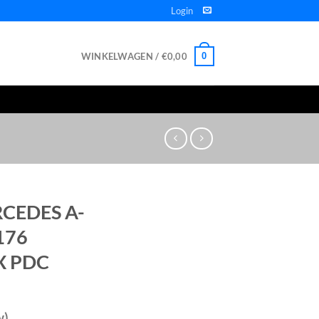
Login
WINKELWAGEN /
€
0,00
0
CEDES A-
176
X PDC
w)