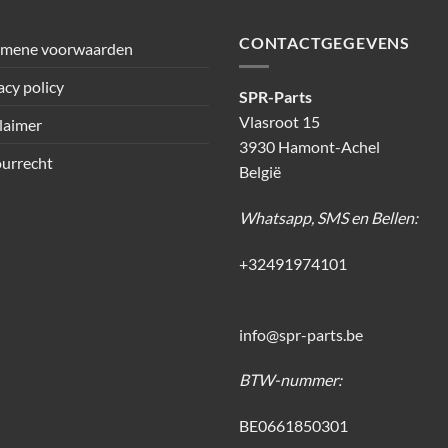
CONTACTGEGEVENS
emene voorwaarden
acy policy
SPR-Parts
Vlasroot 15
laimer
3930 Hamont-Achel
urrecht
België
Whatsapp, SMS en Bellen:
+32491974101
info@spr-parts.be
BTW-nummer:
BE0661850301