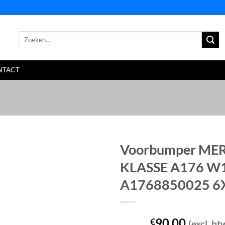
Zoeken
naar:
NTACT
Voorbumper MER
KLASSE A176 W
A1768850025 6
90,00
€
(excl. bt