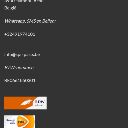
3930 Hamont-Achel
België
Whatsapp, SMS en Bellen:
+32491974101
info@spr-parts.be
BTW-nummer:
BE0661850301