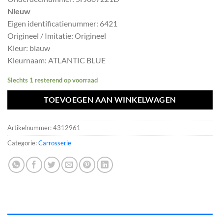
was:
is:
Nieuw
€538,99.
€485,10.
Eigen identificatienummer: 6421
Origineel / Imitatie: Origineel
Kleur: blauw
Kleurnaam: ATLANTIC BLUE
Slechts 1 resterend op voorraad
TOEVOEGEN AAN WINKELWAGEN
Artikelnummer:
4312961
Categorie:
Carrosserie