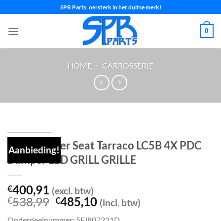
Ga
SPR Parts, oersterk in het duitse merk!
naar
inhoud
0
HOME
/
CARROSSERIE
Voorbumper Seat Tarraco LC5B 4X PDC
Aanbieding!
Bumper LED GRILL GRILLE
400,91
€
(excl. btw)
Oorspronkelijke
Huidige
538,99
485,10
€
€
(incl. btw)
prijs
prijs
Onderdeelnummer: 5FJ807221D