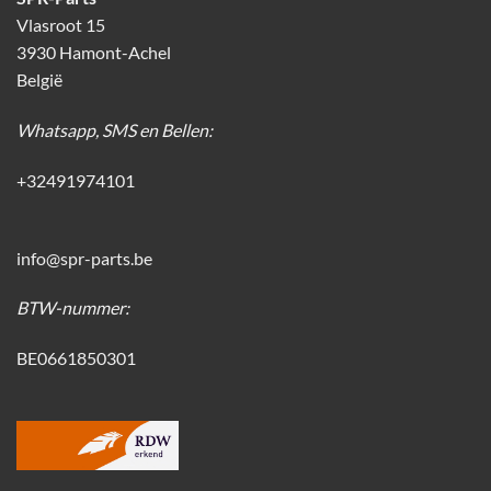
Vlasroot 15
3930 Hamont-Achel
België
Whatsapp, SMS en Bellen:
+32491974101
info@spr-parts.be
BTW-nummer:
BE0661850301