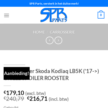
Ga
SPR Parts, oersterk in het duitse merk!
naar
inhoud
0
HOME
/
CARROSSERIE
Voorbumper Skoda Kodiaq LB5K (’17->)
Aanbieding!
GRILLE SPOILER ROOSTER
179,10
€
(excl. btw)
Oorspronkelijke
Huidige
240,79
216,71
€
€
(incl. btw)
prijs
prijs
Gebruikt