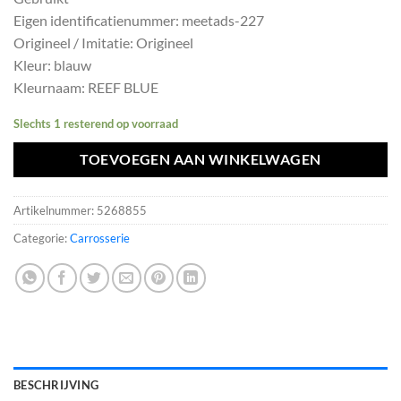
was:
is:
Eigen identificatienummer: meetads-227
€240,79.
€216,71.
Origineel / Imitatie: Origineel
Kleur: blauw
Kleurnaam: REEF BLUE
Slechts 1 resterend op voorraad
TOEVOEGEN AAN WINKELWAGEN
Artikelnummer:
5268855
Categorie:
Carrosserie
BESCHRIJVING