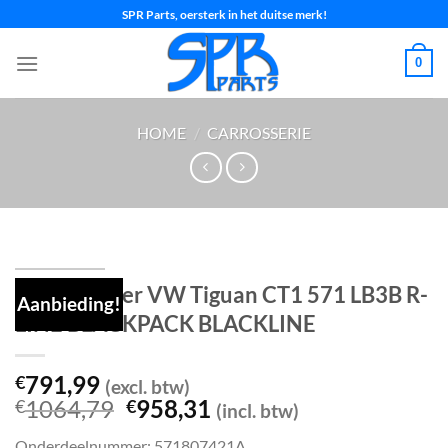
Ga
SPR Parts, oersterk in het duitse merk!
naar
inhoud
0
HOME
/
CARROSSERIE
Voorbumper VW Tiguan CT1 571 LB3B R-
Aanbieding!
LINE BLACKPACK BLACKLINE
791,99
€
(excl. btw)
Oorspronkelijke
Huidige
1064,79
958,31
€
€
(incl. btw)
prijs
prijs
Onderdeelnummer: 571807421A