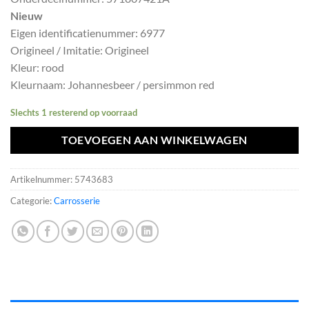
was:
is:
Nieuw
€1064,79.
€958,31.
Eigen identificatienummer: 6977
Origineel / Imitatie: Origineel
Kleur: rood
Kleurnaam: Johannesbeer / persimmon red
Slechts 1 resterend op voorraad
TOEVOEGEN AAN WINKELWAGEN
Artikelnummer:
5743683
Categorie:
Carrosserie