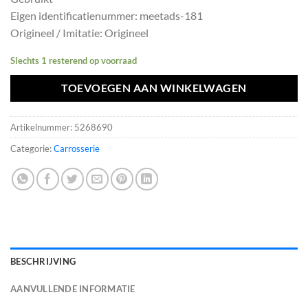
was:
is:
Eigen identificatienummer: meetads-181
€1742,40.
€1568,16.
Origineel / Imitatie: Origineel
Slechts 1 resterend op voorraad
TOEVOEGEN AAN WINKELWAGEN
Artikelnummer:
5268690
Categorie:
Carrosserie
BESCHRIJVING
AANVULLENDE INFORMATIE