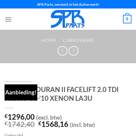
Ga
SPR Parts, oersterk in het duitse merk!
naar
inhoud
0
HOME
/
CARROSSERIE
Voorkop TOURAN II FACELIFT 2.0 TDI
Aanbieding!
FRONT ’06-’10 XENON LA3U
1296,00
€
(excl. btw)
Oorspronkelijke
Huidige
1742,40
1568,16
€
€
(incl. btw)
prijs
prijs
Gebruikt