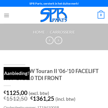
Ga
SPR Parts, oersterk in het duitse merk!
naar
inhoud
0
HOME
/
CARROSSERIE
Voorkop VW Touran II ’06-’10 FACELIFT
Aanbieding!
KOP 1T1 2.0 TDI FRONT
1125,00
€
(excl. btw)
Oorspronkelijke
Huidige
1512,50
1361,25
€
€
(incl. btw)
prijs
prijs
Onderdeelnummer: 1T1941005B