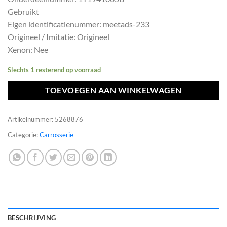
was:
is:
Gebruikt
€1512,50.
€1361,25.
Eigen identificatienummer: meetads-233
Origineel / Imitatie: Origineel
Xenon: Nee
Slechts 1 resterend op voorraad
TOEVOEGEN AAN WINKELWAGEN
Artikelnummer:
5268876
Categorie:
Carrosserie
BESCHRIJVING