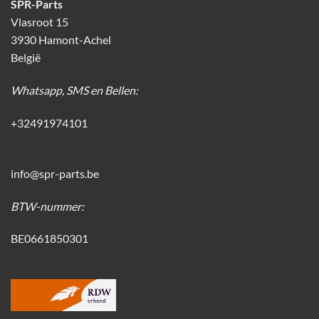
SPR-Parts
Vlasroot 15
3930 Hamont-Achel
België
Whatsapp, SMS en Bellen:
+32491974101
info@spr-parts.be
BTW-nummer:
BE0661850301