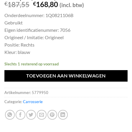
Oorspronkelijke
Huidige
187,55
168,80
€
€
(incl. btw)
prijs
prijs
Onderdeelnummer: 1Q0821106B
was:
is:
Gebruikt
€187,55.
€168,80.
Eigen identificatienummer: 7056
Origineel / Imitatie: Origineel
Positie: Rechts
Kleur: blauw
Slechts 1 resterend op voorraad
TOEVOEGEN AAN WINKELWAGEN
Artikelnummer:
5779950
Categorie:
Carrosserie