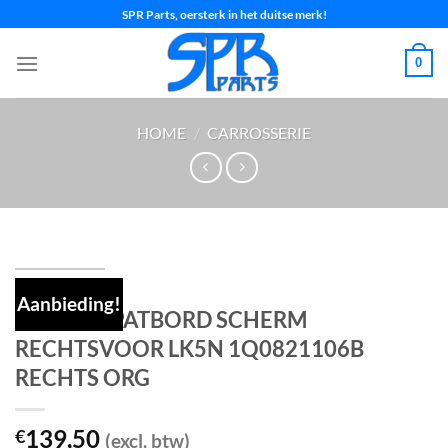
Ga
SPR Parts, oersterk in het duitse merk!
naar
inhoud
0
HOME
/
CARROSSERIE
Aanbieding!
Vw EOS SPATBORD SCHERM
RECHTSVOOR LK5N 1Q0821106B
RECHTS ORG
139,50
€
(excl. btw)