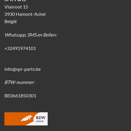
Vlasroot 15
3930 Hamont-Achel
België
Whatsapp, SMS en Bellen:
+32491974101
info@spr-parts.be
BTW-nummer:
BE0661850301