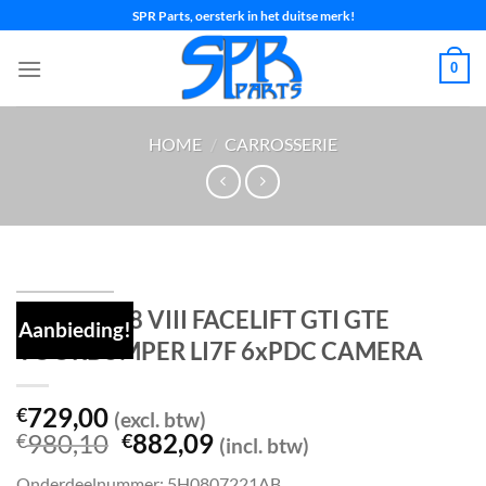
Ga
SPR Parts, oersterk in het duitse merk!
naar
inhoud
0
HOME
/
CARROSSERIE
VW GOLF 8 VIII FACELIFT GTI GTE
Aanbieding!
VOORBUMPER LI7F 6xPDC CAMERA
729,00
€
(excl. btw)
Oorspronkelijke
Huidige
980,10
882,09
€
€
(incl. btw)
prijs
prijs
Onderdeelnummer: 5H0807221AB