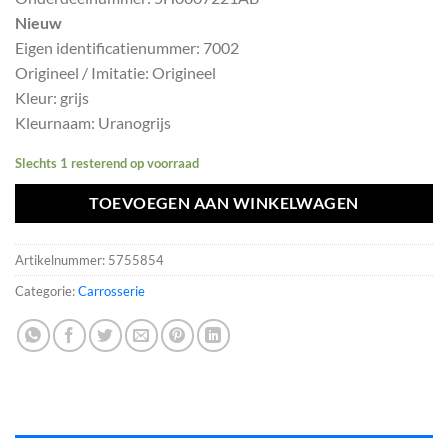
was:
is:
Nieuw
€980,10.
€882,09.
Eigen identificatienummer: 7002
Origineel / Imitatie: Origineel
Kleur: grijs
Kleurnaam: Uranogrijs
Slechts 1 resterend op voorraad
TOEVOEGEN AAN WINKELWAGEN
Artikelnummer:
5755854
Categorie:
Carrosserie