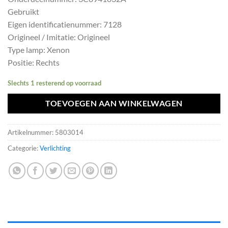
was:
is:
Gebruikt
€399,30.
€359,37.
Eigen identificatienummer: 7128
Origineel / Imitatie: Origineel
Type lamp: Xenon
Positie: Rechts
Slechts 1 resterend op voorraad
TOEVOEGEN AAN WINKELWAGEN
Artikelnummer:
5803014
Categorie:
Verlichting