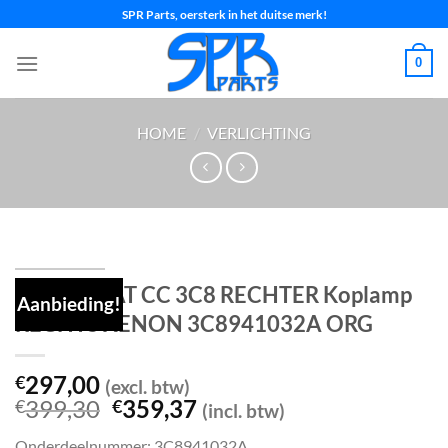
Ga
SPR Parts, oersterk in het duitse merk!
naar
inhoud
0
HOME
/
VERLICHTING
VW PASSAT CC 3C8 RECHTER Koplamp
Aanbieding!
RECHTS XENON 3C8941032A ORG
297,00
€
(excl. btw)
Oorspronkelijke
Huidige
399,30
359,37
€
€
(incl. btw)
prijs
prijs
Onderdeelnummer: 3C8941032A