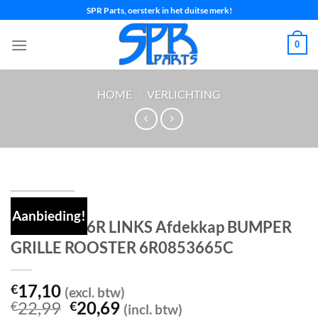
Ga
SPR Parts, oersterk in het duitse merk!
naar
inhoud
0
HOME
/
VERLICHTING
Aanbieding!
VW POLO 6R LINKS Afdekkap BUMPER
GRILLE ROOSTER 6R0853665C
17,10
€
(excl. btw)
Oorspronkelijke
Huidige
22,99
20,69
€
€
(incl. btw)