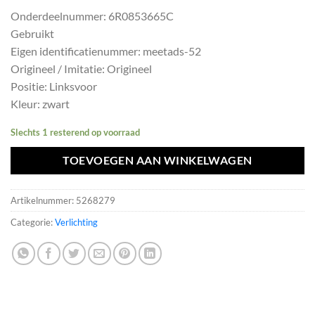
prijs
prijs
Onderdeelnummer: 6R0853665C
was:
is:
Gebruikt
€22,99.
€20,69.
Eigen identificatienummer: meetads-52
Origineel / Imitatie: Origineel
Positie: Linksvoor
Kleur: zwart
Slechts 1 resterend op voorraad
TOEVOEGEN AAN WINKELWAGEN
Artikelnummer:
5268279
Categorie:
Verlichting