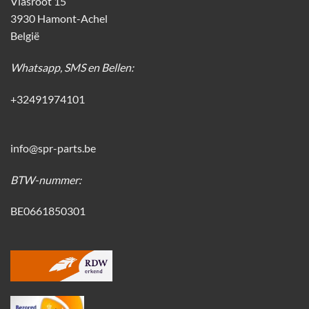
Vlasroot 15
3930 Hamont-Achel
België
Whatsapp, SMS en Bellen:
+32491974101
info@spr-parts.be
BTW-nummer:
BE0661850301