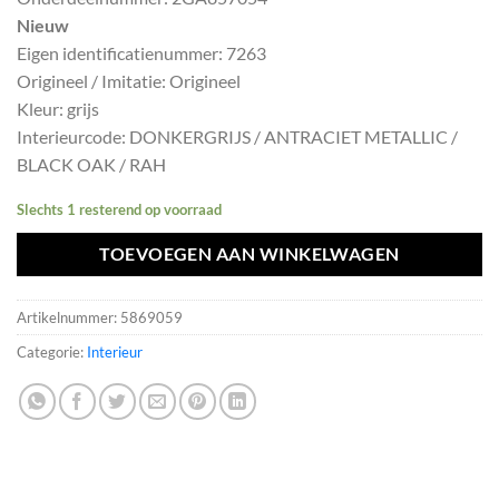
was:
is:
Nieuw
€496,10.
€446,49.
Eigen identificatienummer: 7263
Origineel / Imitatie: Origineel
Kleur: grijs
Interieurcode: DONKERGRIJS / ANTRACIET METALLIC /
BLACK OAK / RAH
Slechts 1 resterend op voorraad
TOEVOEGEN AAN WINKELWAGEN
Artikelnummer:
5869059
Categorie:
Interieur