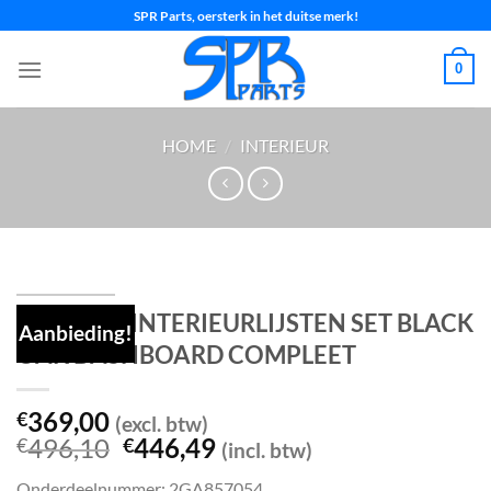
Ga
SPR Parts, oersterk in het duitse merk!
naar
inhoud
0
HOME
/
INTERIEUR
VW T-Roc INTERIEURLIJSTEN SET BLACK
Aanbieding!
OAK DASHBOARD COMPLEET
369,00
€
(excl. btw)
Oorspronkelijke
Huidige
496,10
446,49
€
€
(incl. btw)
prijs
prijs
Onderdeelnummer: 2GA857054