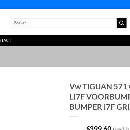
Zoeken
naar:
NTACT
Vw TIGUAN 571 
LI7F VOORBUM
BUMPER I7F GRI
399,60
€
(excl. 