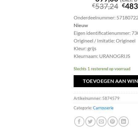
Oors
537,24
483
€
€
prijs
Onderdeelnummer: 5718072
was:
Nieuw
€537
Eigen identificatienummer: 7
Origineel / Imitatie: Origineel
Kleur: grijs
Kleurnaam: URANOGRIJS
Slechts 1 resterend op voorraad
TOEVOEGEN AAN WI
Artikelnummer:
5874579
Categorie:
Carrosserie