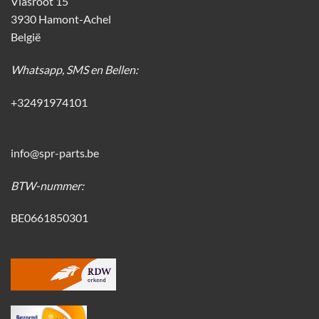
Vlasroot 15
3930 Hamont-Achel
België
Whatsapp, SMS en Bellen:
+32491974101
info@spr-parts.be
BTW-nummer:
BE0661850301