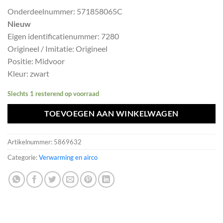
prijs
prijs
Onderdeelnummer: 571858065C
was:
is:
Nieuw
€60,49.
€54,44.
Eigen identificatienummer: 7280
Origineel / Imitatie: Origineel
Positie: Midvoor
Kleur: zwart
Slechts 1 resterend op voorraad
TOEVOEGEN AAN WINKELWAGEN
Artikelnummer:
5869632
Categorie:
Verwarming en airco