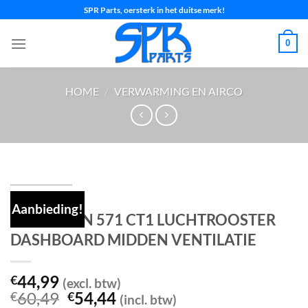
Ga
SPR Parts, oersterk in het duitse merk!
naar
inhoud
0
HOME
/
VERWARMING EN AIRCO
Aanbieding!
Vw TIGUAN 571 CT1 LUCHTROOSTER
DASHBOARD MIDDEN VENTILATIE
44,99
€
(excl. btw)
Oorspronkelijke
Huidige
60,49
54,44
€
€
(incl. btw)