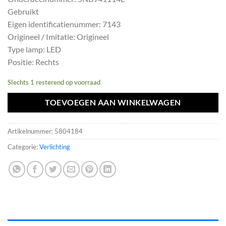
was:
is:
Gebruikt
€362,99.
€326,69.
Eigen identificatienummer: 7143
Origineel / Imitatie: Origineel
Type lamp: LED
Positie: Rechts
Slechts 1 resterend op voorraad
TOEVOEGEN AAN WINKELWAGEN
Artikelnummer:
5804184
Categorie:
Verlichting