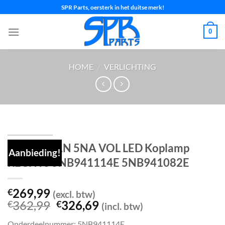
Ga
SPR Parts, oersterk in het duitse merk!
naar
inhoud
0
HOME
/
VERLICHTING
VW TIGUAN 5NA VOL LED Koplamp
Aanbieding!
RECHTS 5NB941114E 5NB941082E
269,99
€
(excl. btw)
Oorspronkelijke
Huidige
362,99
326,69
€
€
(incl. btw)
prijs
prijs
Onderdeelnummer: 5NB941114E