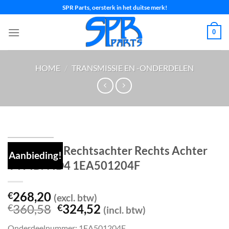
Ga
SPR Parts, oersterk in het duitse merk!
naar
inhoud
0
HOME
/
TRANSMISSIE EN -ONDERDELEN
Aandrijfas Rechtsachter Rechts Achter
Aanbieding!
VW ID.4 ID4 1EA501204F
268,20
€
(excl. btw)
Oorspronkelijke
Huidige
360,58
324,52
€
€
(incl. btw)
prijs
prijs
Onderdeelnummer: 1EA501204F