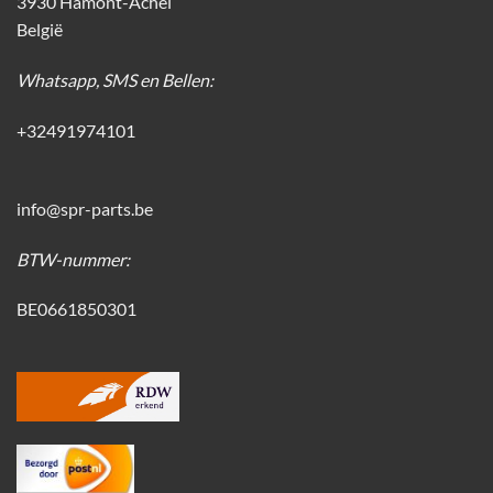
3930 Hamont-Achel
België
Whatsapp, SMS en Bellen:
+32491974101
info@spr-parts.be
BTW-nummer:
BE0661850301