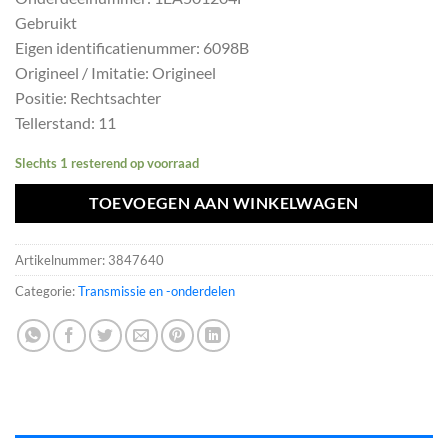
was:
is:
Gebruikt
€360,58.
€324,52.
Eigen identificatienummer: 6098B
Origineel / Imitatie: Origineel
Positie: Rechtsachter
Tellerstand: 11
Slechts 1 resterend op voorraad
TOEVOEGEN AAN WINKELWAGEN
Artikelnummer:
3847640
Categorie:
Transmissie en -onderdelen