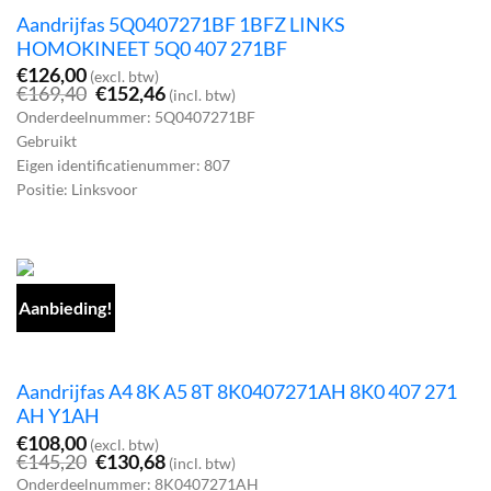
Aandrijfas 5Q0407271BF 1BFZ LINKS
HOMOKINEET 5Q0 407 271BF
€
126,00
(excl. btw)
Oorspronkelijke
Huidige
€
169,40
€
152,46
(incl. btw)
prijs
prijs
Onderdeelnummer: 5Q0407271BF
was:
is:
Gebruikt
€169,40.
€152,46.
Eigen identificatienummer: 807
Positie: Linksvoor
Aanbieding!
Aandrijfas A4 8K A5 8T 8K0407271AH 8K0 407 271
AH Y1AH
€
108,00
(excl. btw)
Oorspronkelijke
Huidige
€
145,20
€
130,68
(incl. btw)
prijs
prijs
Onderdeelnummer: 8K0407271AH