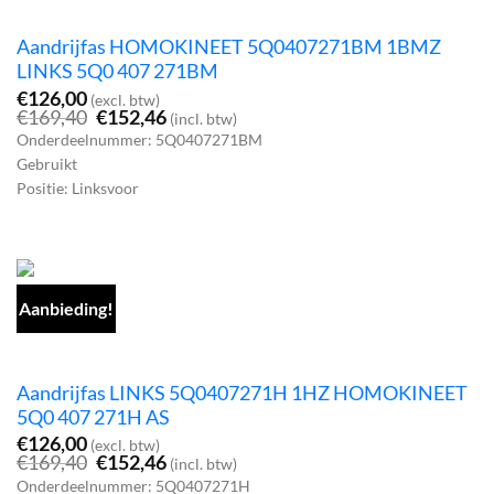
Aandrijfas HOMOKINEET 5Q0407271BM 1BMZ
LINKS 5Q0 407 271BM
€
126,00
(excl. btw)
Oorspronkelijke
Huidige
€
169,40
€
152,46
(incl. btw)
prijs
prijs
Onderdeelnummer: 5Q0407271BM
was:
is:
Gebruikt
€169,40.
€152,46.
Positie: Linksvoor
Aanbieding!
Aandrijfas LINKS 5Q0407271H 1HZ HOMOKINEET
5Q0 407 271H AS
€
126,00
(excl. btw)
Oorspronkelijke
Huidige
€
169,40
€
152,46
(incl. btw)
prijs
prijs
Onderdeelnummer: 5Q0407271H