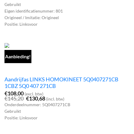
was:
is:
Gebruikt
€169,40.
€152,46.
Eigen identificatienummer: 801
Origineel / Imitatie: Origineel
Positie: Linksvoor
Aanbieding!
Aandrijfas LINKS HOMOKINEET 5Q0407271CB
1CBZ 5Q0 407 271CB
€
108,00
(excl. btw)
Oorspronkelijke
Huidige
€
145,20
€
130,68
(incl. btw)
prijs
prijs
Onderdeelnummer: 5Q0407271CB
was:
is:
Gebruikt
€145,20.
€130,68.
Positie: Linksvoor