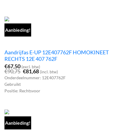
Aanbieding!
Aandrijfas E-UP 12E407762F HOMOKINEET
RECHTS 12E 407 762F
€
67,50
(excl. btw)
Oorspronkelijke
Huidige
€
90,75
€
81,68
(incl. btw)
prijs
prijs
Onderdeelnummer: 12E407762F
was:
is:
Gebruikt
€90,75.
€81,68.
Positie: Rechtsvoor
Aanbieding!