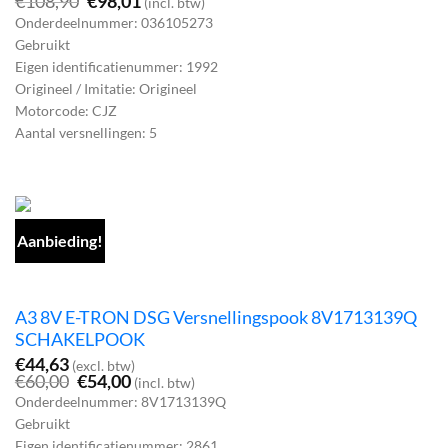
Oorspronkelijke
Huidige
€
108,90
€
98,01
(incl. btw)
prijs
prijs
Onderdeelnummer: 036105273
was:
is:
Gebruikt
€108,90.
€98,01.
Eigen identificatienummer: 1992
Origineel / Imitatie: Origineel
Motorcode: CJZ
Aantal versnellingen: 5
Aanbieding!
A3 8V E-TRON DSG Versnellingspook 8V1713139Q
SCHAKELPOOK
€
44,63
(excl. btw)
Oorspronkelijke
Huidige
€
60,00
€
54,00
(incl. btw)
prijs
prijs
Onderdeelnummer: 8V1713139Q
was:
is:
Gebruikt
€60,00.
€54,00.
Eigen identificatienummer: 2861