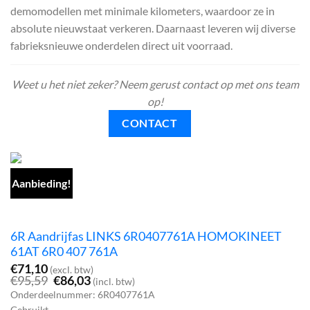
demomodellen met minimale kilometers, waardoor ze in
absolute nieuwstaat verkeren. Daarnaast leveren wij diverse
fabrieksnieuwe onderdelen direct uit voorraad.
Weet u het niet zeker? Neem gerust contact op met ons team
op!
CONTACT
Aanbieding!
6R Aandrijfas LINKS 6R0407761A HOMOKINEET
61AT 6R0 407 761A
€
71,10
(excl. btw)
Oorspronkelijke
Huidige
€
95,59
€
86,03
(incl. btw)
prijs
prijs
Onderdeelnummer: 6R0407761A
was:
is:
Gebruikt