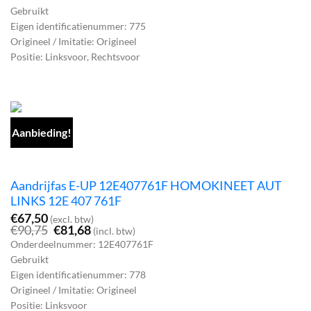
was:
is:
Gebruikt
€145,20.
€130,68.
Eigen identificatienummer: 775
Origineel / Imitatie: Origineel
Positie: Linksvoor, Rechtsvoor
Aanbieding!
Aandrijfas E-UP 12E407761F HOMOKINEET AUT
LINKS 12E 407 761F
€
67,50
(excl. btw)
Oorspronkelijke
Huidige
€
90,75
€
81,68
(incl. btw)
prijs
prijs
Onderdeelnummer: 12E407761F
was:
is:
Gebruikt
€90,75.
€81,68.
Eigen identificatienummer: 778
Origineel / Imitatie: Origineel
Positie: Linksvoor