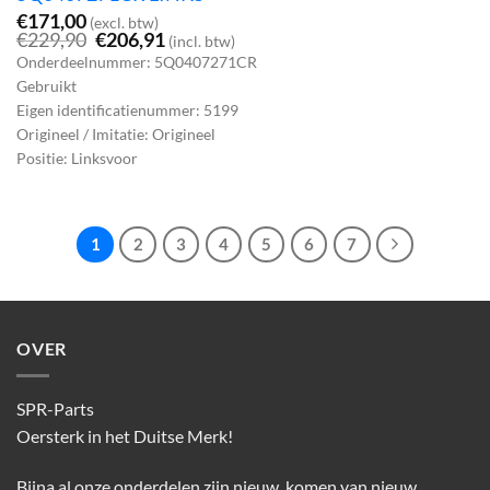
€
171,00
(excl. btw)
Oorspronkelijke
Huidige
€
229,90
€
206,91
(incl. btw)
prijs
prijs
Onderdeelnummer: 5Q0407271CR
was:
is:
Gebruikt
€229,90.
€206,91.
Eigen identificatienummer: 5199
Origineel / Imitatie: Origineel
Positie: Linksvoor
1
2
3
4
5
6
7
OVER
SPR-Parts
Oersterk in het Duitse Merk!
Bijna al onze onderdelen zijn nieuw, komen van nieuw