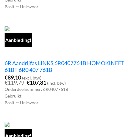
€95,59.
€86,03.
Positie: Linksvoor
Aanbieding!
6R Aandrijfas LINKS 6R0407761B HOMOKINEET
61BT 6R0 407 761B
€
89,10
(excl. btw)
Oorspronkelijke
Huidige
€
119,79
€
107,81
(incl. btw)
prijs
prijs
Onderdeelnummer: 6R0407761B
was:
is:
Gebruikt
€119,79.
€107,81.
Positie: Linksvoor
Aanbieding!