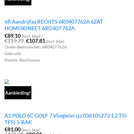
6R Aandrijfas RECHTS 6R0407762A 62AT
HOMOKINEET 6R0 407 762A
€
89,10
(excl. btw)
Oorspronkelijke
Huidige
€
119,79
€
107,81
(incl. btw)
prijs
prijs
Onderdeelnummer: 6R0407762A
was:
is:
Gebruikt
€119,79.
€107,81.
Positie: Rechtsvoor
Aanbieding!
A1 POLO 6C GOLF 7 Vliegwiel cjz 036105273 1.2 TSI
TFSI 5-BAK
€
81,00
(excl. btw)