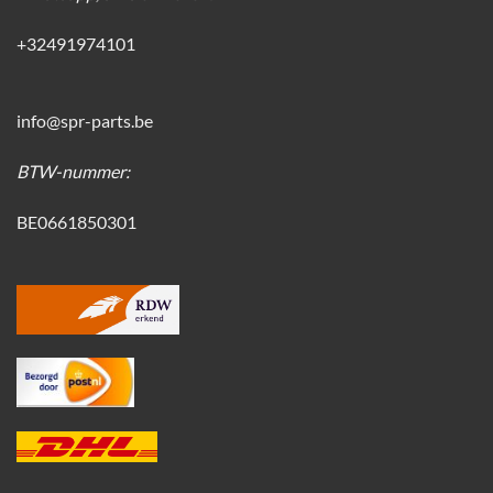
+32491974101
info@spr-parts.be
BTW-nummer:
BE0661850301