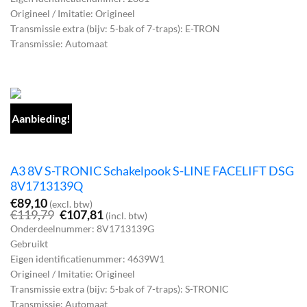
Origineel / Imitatie: Origineel
Transmissie extra (bijv: 5-bak of 7-traps): E-TRON
Transmissie: Automaat
Aanbieding!
A3 8V S-TRONIC Schakelpook S-LINE FACELIFT DSG
8V1713139Q
€
89,10
(excl. btw)
Oorspronkelijke
Huidige
€
119,79
€
107,81
(incl. btw)
prijs
prijs
Onderdeelnummer: 8V1713139G
was:
is:
Gebruikt
€119,79.
€107,81.
Eigen identificatienummer: 4639W1
Origineel / Imitatie: Origineel
Transmissie extra (bijv: 5-bak of 7-traps): S-TRONIC
Transmissie: Automaat