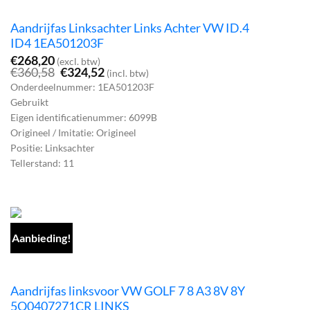
Aandrijfas Linksachter Links Achter VW ID.4
ID4 1EA501203F
€
268,20
(excl. btw)
Oorspronkelijke
Huidige
€
360,58
€
324,52
(incl. btw)
prijs
prijs
Onderdeelnummer: 1EA501203F
was:
is:
Gebruikt
€360,58.
€324,52.
Eigen identificatienummer: 6099B
Origineel / Imitatie: Origineel
Positie: Linksachter
Tellerstand: 11
Aanbieding!
Aandrijfas linksvoor VW GOLF 7 8 A3 8V 8Y
5Q0407271CR LINKS