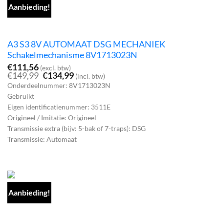
Aanbieding!
A3 S3 8V AUTOMAAT DSG MECHANIEK
Schakelmechanisme 8V1713023N
€
111,56
(excl. btw)
Oorspronkelijke
Huidige
€
149,99
€
134,99
(incl. btw)
prijs
prijs
Onderdeelnummer: 8V1713023N
was:
is:
Gebruikt
€149,99.
€134,99.
Eigen identificatienummer: 3511E
Origineel / Imitatie: Origineel
Transmissie extra (bijv: 5-bak of 7-traps): DSG
Transmissie: Automaat
Aanbieding!