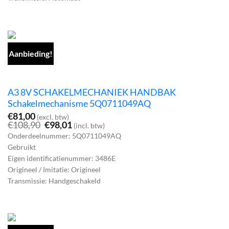
Aanbieding!
A3 8V SCHAKELMECHANIEK HANDBAK
Schakelmechanisme 5Q0711049AQ
€
81,00
(excl. btw)
Oorspronkelijke
Huidige
€
108,90
€
98,01
(incl. btw)
prijs
prijs
Onderdeelnummer: 5Q0711049AQ
was:
is:
Gebruikt
€108,90.
€98,01.
Eigen identificatienummer: 3486E
Origineel / Imitatie: Origineel
Transmissie: Handgeschakeld