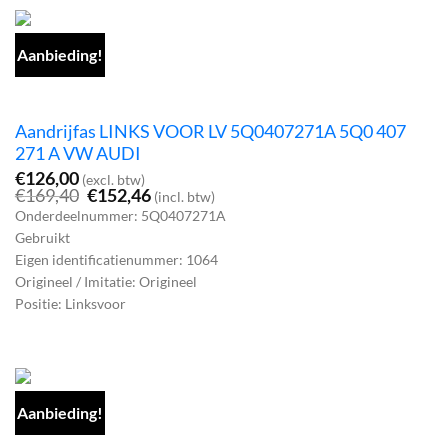
Aanbieding!
Aandrijfas LINKS VOOR LV 5Q0407271A 5Q0 407
271 A VW AUDI
€
126,00
(excl. btw)
Oorspronkelijke
Huidige
€
169,40
€
152,46
(incl. btw)
prijs
prijs
Onderdeelnummer: 5Q0407271A
was:
is:
Gebruikt
€169,40.
€152,46.
Eigen identificatienummer: 1064
Origineel / Imitatie: Origineel
Positie: Linksvoor
Aanbieding!