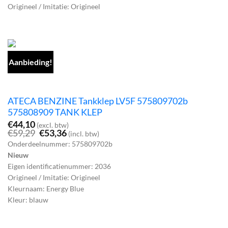
Origineel / Imitatie: Origineel
Aanbieding!
ATECA BENZINE Tankklep LV5F 575809702b
575808909 TANK KLEP
€
44,10
(excl. btw)
Oorspronkelijke
Huidige
€
59,29
€
53,36
(incl. btw)
prijs
prijs
Onderdeelnummer: 575809702b
was:
is:
Nieuw
€59,29.
€53,36.
Eigen identificatienummer: 2036
Origineel / Imitatie: Origineel
Kleurnaam: Energy Blue
Kleur: blauw