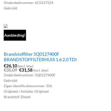
prijs
prijs
Onderdeelnummer: 6C0127224
was:
is:
Gebruikt
€48,40.
€43,56.
Aanbieding!
Brandstoffilter 5Q0127400F
BRANDSTOFFILTERHUIS 1.6 2.0 TDI
€
26,10
(excl. btw)
Oorspronkelijke
Huidige
€
35,09
€
31,58
(incl. btw)
prijs
prijs
Onderdeelnummer: 5Q0127400F
was:
is:
Gebruikt
€35,09.
€31,58.
Eigen identificatienummer: 356
Origineel / Imitatie: Origineel
Brandstof: Diesel