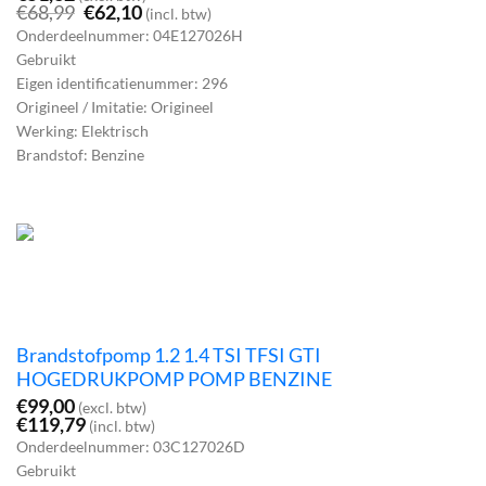
Oorspronkelijke
Huidige
€
68,99
€
62,10
(incl. btw)
prijs
prijs
Onderdeelnummer: 04E127026H
was:
is:
Gebruikt
€68,99.
€62,10.
Eigen identificatienummer: 296
Origineel / Imitatie: Origineel
Werking: Elektrisch
Brandstof: Benzine
Brandstofpomp 1.2 1.4 TSI TFSI GTI
HOGEDRUKPOMP POMP BENZINE
€
99,00
(excl. btw)
€
119,79
(incl. btw)
Onderdeelnummer: 03C127026D
Gebruikt