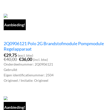
Aanbieding!
2Q0906121 Polo 2G Brandstofmodule Pompmodule
Regelapparaat
€
29,75
(excl. btw)
Oorspronkelijke
Huidige
€
40,00
€
36,00
(incl. btw)
prijs
prijs
Onderdeelnummer: 2Q0906121
was:
is:
Gebruikt
€40,00.
€36,00.
Eigen identificatienummer: 2504
Origineel / Imitatie: Origineel
Aanbieding!