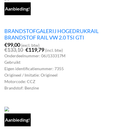
Aanbieding!
BRANDSTOFGALERIJ HOGEDRUKRAIL
BRANDSTOF RAIL VW 2.0 TSI GTI
€
99,00
(excl. btw)
Oorspronkelijke
Huidige
€
133,10
€
119,79
(incl. btw)
prijs
prijs
Onderdeelnummer: 06J133317M
was:
is:
Gebruikt
€133,10.
€119,79.
Eigen identificatienummer: 7355
Origineel / Imitatie: Origineel
Motorcode: CCZ
Brandstof: Benzine
Aanbieding!