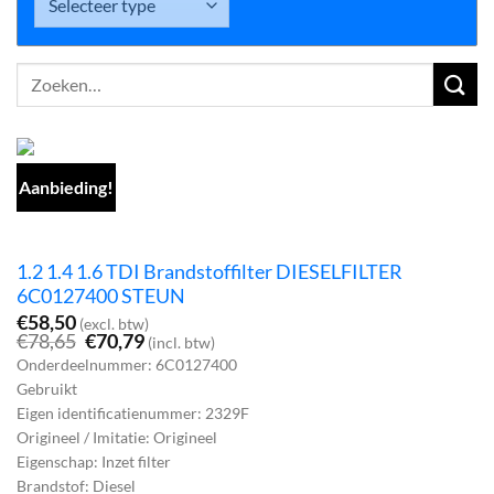
Zoeken
naar:
Aanbieding!
1.2 1.4 1.6 TDI Brandstoffilter DIESELFILTER
6C0127400 STEUN
€
58,50
(excl. btw)
Oorspronkelijke
Huidige
€
78,65
€
70,79
(incl. btw)
prijs
prijs
Onderdeelnummer: 6C0127400
was:
is:
Gebruikt
€78,65.
€70,79.
Eigen identificatienummer: 2329F
Origineel / Imitatie: Origineel
Eigenschap: Inzet filter
Brandstof: Diesel