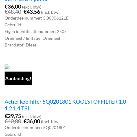
€
36,00
(excl. btw)
Oorspronkelijke
Huidige
€
48,40
€
43,56
(incl. btw)
prijs
prijs
Onderdeelnummer: 5Q0906121E
was:
is:
Gebruikt
€48,40.
€43,56.
Eigen identificatienummer: 2505
Origineel / Imitatie: Origineel
Brandstof: Diesel
Aanbieding!
Actief koolfilter 5Q0201801 KOOLSTOFFILTER 1.0
1.2 1.4 TSI
€
29,75
(excl. btw)
Oorspronkelijke
Huidige
€
40,00
€
36,00
(incl. btw)
prijs
prijs
Onderdeelnummer: 5Q0201801
was:
is:
Gebruikt
€40,00.
€36,00.