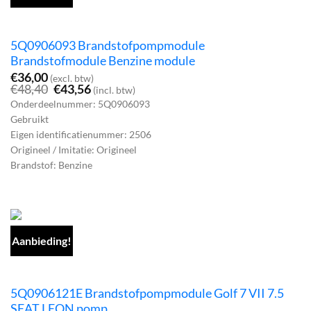
5Q0906093 Brandstofpompmodule
Brandstofmodule Benzine module
€
36,00
(excl. btw)
Oorspronkelijke
Huidige
€
48,40
€
43,56
(incl. btw)
prijs
prijs
Onderdeelnummer: 5Q0906093
was:
is:
Gebruikt
€48,40.
€43,56.
Eigen identificatienummer: 2506
Origineel / Imitatie: Origineel
Brandstof: Benzine
Aanbieding!
5Q0906121E Brandstofpompmodule Golf 7 VII 7.5
SEAT LEON pomp