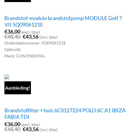
Brandstof-module brandstofpomp MODULE Golf 7
VII 5Q0906121E
€
36,00
(excl. btw)
Oorspronkelijke
Huidige
€
48,40
€
43,56
(incl. btw)
prijs
prijs
Onderdeelnummer: 5Q0906121E
was:
is:
Gebruikt
€48,40.
€43,56.
Merk: CONTINENTAL
Aanbieding!
Brandstoffilter + huis 6C0127224 POLO 6C A1 IBIZA
FABIA TDI
€
36,00
(excl. btw)
Oorspronkelijke
Huidige
€
48,40
€
43,56
(incl. btw)