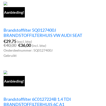
Aanbieding!
Brandstoffilter 5Q0127400J
BRANDSTOFFILTERHUIS VW AUDI SEAT
€
29,75
(excl. btw)
Oorspronkelijke
Huidige
€
40,00
€
36,00
(incl. btw)
prijs
prijs
Onderdeelnummer: 5Q0127400J
was:
is:
Gebruikt
€40,00.
€36,00.
Aanbieding!
Brandstoffilter 6C0127224B 1.4 TDI
BRANDSTOFFILTERHUIS 6C A1