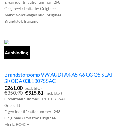
Eigen identificatienummer: 298
Origineel / Imitatie: Origineel
Merk: Volkswagen audi origineel
Brandstof: Benzine
Aanbieding!
Brandstofpomp VW AUDI A4 A5 A6 Q3 Q5 SEAT
SKODA 03L130755AC
€
261,00
(excl. btw)
Oorspronkelijke
Huidige
€
350,90
€
315,81
(incl. btw)
prijs
prijs
Onderdeelnummer: 03L130755AC
was:
is:
Gebruikt
€350,90.
€315,81.
Eigen identificatienummer: 248
Origineel / Imitatie: Origineel
Merk: BOSCH