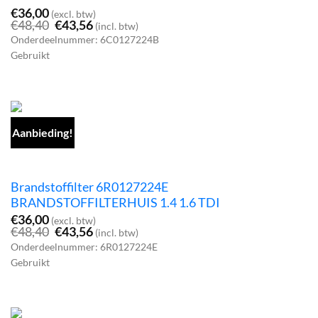
€
36,00
(excl. btw)
Oorspronkelijke
Huidige
€
48,40
€
43,56
(incl. btw)
prijs
prijs
Onderdeelnummer: 6C0127224B
was:
is:
Gebruikt
€48,40.
€43,56.
Aanbieding!
Brandstoffilter 6R0127224E
BRANDSTOFFILTERHUIS 1.4 1.6 TDI
€
36,00
(excl. btw)
Oorspronkelijke
Huidige
€
48,40
€
43,56
(incl. btw)
prijs
prijs
Onderdeelnummer: 6R0127224E
was:
is:
Gebruikt
€48,40.
€43,56.