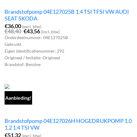
Brandstofpomp 04E127025B 1.4 TSI TFSI VW AUDI
SEAT SKODA
€
36,00
(excl. btw)
Oorspronkelijke
Huidige
€
48,40
€
43,56
(incl. btw)
prijs
prijs
Onderdeelnummer: 04E127025B
was:
is:
Gebruikt
€48,40.
€43,56.
Eigen identificatienummer: 292
Origineel / Imitatie: Origineel
Brandstof: Benzine
Aanbieding!
Brandstofpomp 04E127026H HOGEDRUKPOMP 1.0
1.2 1.4 TSI VW
€
51,32
(excl. btw)