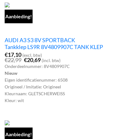
Aanbieding!
AUDI A3 S3 8V SPORTBACK
Tankklep LS9R 8V4809907C TANK KLEP
€
17,10
(excl. btw)
Oorspronkelijke
Huidige
€
22,99
€
20,69
(incl. btw)
prijs
prijs
Onderdeelnummer: 8V4809907C
was:
is:
Nieuw
€22,99.
€20,69.
Eigen identificatienummer: 6508
Origineel / Imitatie: Origineel
Kleurnaam: GLETSCHERWEISS
Kleur: wit
Aanbieding!