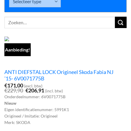
Zoeken
naar:
Aanbieding!
ANTI DIEFSTAL LOCK Origineel Skoda Fabia NJ
’15- 6V0071775B
€
171,00
(excl. btw)
Oorspronkelijke
Huidige
€
229,90
€
206,91
(incl. btw)
prijs
prijs
Onderdeelnummer: 6V0071775B
was:
is:
Nieuw
€229,90.
€206,91.
Eigen identificatienummer: 5991K1
Origineel / Imitatie: Origineel
Merk: SKODA