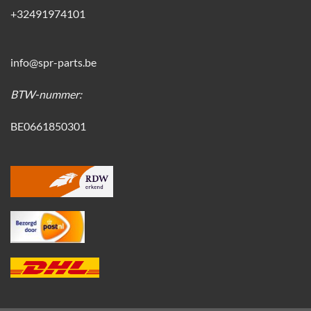
+32491974101
info@spr-parts.be
BTW-nummer:
BE0661850301