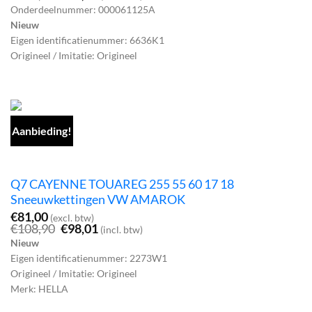
prijs
prijs
Onderdeelnummer: 000061125A
was:
is:
Nieuw
€108,90.
€98,01.
Eigen identificatienummer: 6636K1
Origineel / Imitatie: Origineel
Aanbieding!
Q7 CAYENNE TOUAREG 255 55 60 17 18
Sneeuwkettingen VW AMAROK
€
81,00
(excl. btw)
Oorspronkelijke
Huidige
€
108,90
€
98,01
(incl. btw)
prijs
prijs
Nieuw
was:
is:
Eigen identificatienummer: 2273W1
€108,90.
€98,01.
Origineel / Imitatie: Origineel
Merk: HELLA