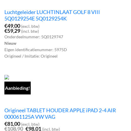
Luchtgeleider LUCHTINLAAT GOLF 8 VIII
5Q0129254E 5Q0129254K
€
49,00
(excl. btw)
€
59,29
(incl. btw)
Onderdeelnummer: 5Q0129747
Nieuw
Eigen identificatienummer: 5975D
Origineel / Imitatie: Origineel
Aanbieding!
Origineel TABLET HOUDER APPLE iPAD 2-4 AIR
000061125A VW VAG
€
81,00
(excl. btw)
Oorspronkelijke
Huidige
€
108,90
€
98,01
(incl. btw)