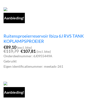
Aanbieding!
Ruitensproeierreservoir Ibiza 6J RVS TANK
KOPLAMPSPROEIER
€
89,10
(excl. btw)
Oorspronkelijke
Huidige
€
119,79
€
107,81
(incl. btw)
prijs
prijs
Onderdeelnummer: 6J0955449A
was:
is:
Gebruikt
€119,79.
€107,81.
Eigen identificatienummer: meetads-261
Aanbieding!