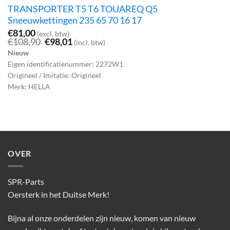
TRANSPORTER T5 T6 TOUAREQ Q5
Sneeuwkettingen 235 65 70 16 17
€
81,00
(excl. btw)
Oorspronkelijke
Huidige
€
108,90
€
98,01
(incl. btw)
prijs
prijs
Nieuw
was:
is:
Eigen identificatienummer: 2272W1
€108,90.
€98,01.
Origineel / Imitatie: Origineel
Merk: HELLA
OVER
SPR-Parts
Oersterk in het Duitse Merk!
Bijna al onze onderdelen zijn nieuw, komen van nieuw