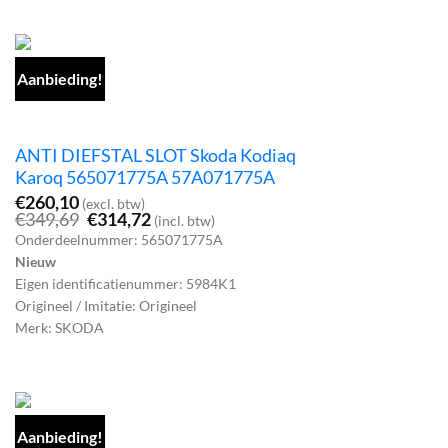
Aanbieding!
ANTI DIEFSTAL SLOT Skoda Kodiaq
Karoq 565071775A 57A071775A
€
260,10
(excl. btw)
Oorspronkelijke
Huidige
€
349,69
€
314,72
(incl. btw)
prijs
prijs
Onderdeelnummer: 565071775A
was:
is:
Nieuw
€349,69.
€314,72.
Eigen identificatienummer: 5984K1
Origineel / Imitatie: Origineel
Merk: SKODA
Aanbieding!