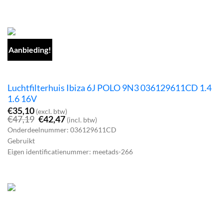
Aanbieding!
Luchtfilterhuis Ibiza 6J POLO 9N3 036129611CD 1.4
1.6 16V
€
35,10
(excl. btw)
Oorspronkelijke
Huidige
€
47,19
€
42,47
(incl. btw)
prijs
prijs
Onderdeelnummer: 036129611CD
was:
is:
Gebruikt
€47,19.
€42,47.
Eigen identificatienummer: meetads-266