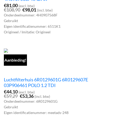
€
81,00
(excl. btw)
Oorspronkelijke
Huidige
€
108,90
€
98,01
(incl. btw)
prijs
prijs
Onderdeelnummer: 4H0907568F
was:
is:
Gebruikt
€108,90.
€98,01.
Eigen identificatienummer: 6511K1
Origineel / Imitatie: Origineel
Aanbieding!
Luchtfilterhuis 6R0129601G 6R0129607E
03P906461 POLO 1.2 TDI
€
44,10
(excl. btw)
Oorspronkelijke
Huidige
€
59,29
€
53,36
(incl. btw)
prijs
prijs
Onderdeelnummer: 6R0129601G
was:
is:
Gebruikt
€59,29.
€53,36.
Eigen identificatienummer: meetads-248