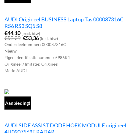
AUDI Origineel BUSINESS Laptop Tas 000087316C
RS6 RS3 SQ5 S8
€
44,10
(excl. btw)
Oorspronkelijke
Huidige
€
59,29
€
53,36
(incl. btw)
prijs
prijs
Onderdeelnummer: 000087316C
was:
is:
Nieuw
€59,29.
€53,36.
Eigen identificatienummer: 5986K1
Origineel / Imitatie: Origineel
Merk: AUDI
Aanbieding!
AUDI SIDE ASSIST DODE HOEK MODULE origineel
4H0907568F RADAR