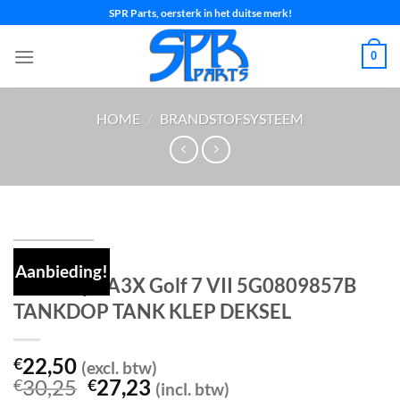
Ga
SPR Parts, oersterk in het duitse merk!
naar
inhoud
0
HOME
/
BRANDSTOFSYSTEEM
Aanbieding!
Tankklep LA3X Golf 7 VII 5G0809857B
TANKDOP TANK KLEP DEKSEL
22,50
€
(excl. btw)
Oorspronkelijke
Huidige
30,25
27,23
€
€
(incl. btw)