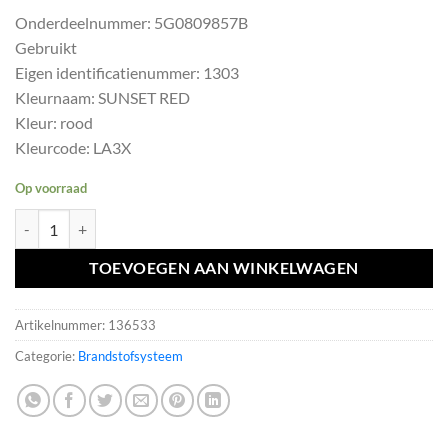
prijs
prijs
Onderdeelnummer: 5G0809857B
was:
is:
Gebruikt
€30,25.
€27,23.
Eigen identificatienummer: 1303
Kleurnaam: SUNSET RED
Kleur: rood
Kleurcode: LA3X
Op voorraad
Tankklep LA3X Golf 7 VII 5G0809857B TANKDOP TANK KLEP DEKSE
TOEVOEGEN AAN WINKELWAGEN
Artikelnummer:
136533
Categorie:
Brandstofsysteem