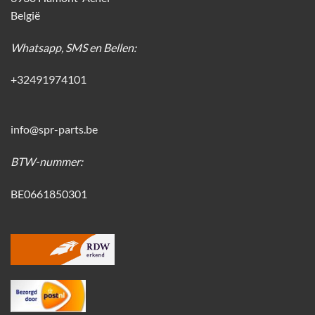
België
Whatsapp, SMS en Bellen:
+32491974101
info@spr-parts.be
BTW-nummer:
BE0661850301