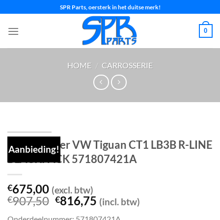
Ga
SPR Parts, oersterk in het duitse merk!
naar
inhoud
0
HOME
/
CARROSSERIE
Voorbumper VW Tiguan CT1 LB3B R-LINE
Aanbieding!
BLACKPACK 571807421A
675,00
€
(excl. btw)
Oorspronkelijke
Huidige
907,50
816,75
€
€
(incl. btw)
prijs
prijs
Onderdeelnummer: 571807421A