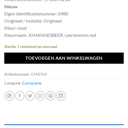
was:
is:
Nieuw
€907,50.
€816,75.
Eigen identificatienummer: 6980
Origineel / Imitatie: Origineel
Kleur: rood
Kleurnaam: JOHANNESBEER / persimmon red
Slechts 1 resterend op voorraad
TOEVOEGEN AAN WINKELWAGEN
Artikelnummer:
5743743
Categorie:
Carrosserie