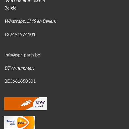
3930 Hamont-Achel
België
Whatsapp, SMS en Bellen:
+32491974101
info@spr-parts.be
BTW-nummer:
BE0661850301