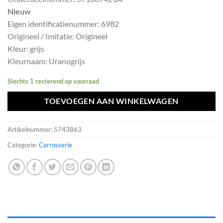
was:
is:
Nieuw
€1101,10.
€990,99.
Eigen identificatienummer: 6982
Origineel / Imitatie: Origineel
Kleur: grijs
Kleurnaam: Uranogrijs
Slechts 1 resterend op voorraad
TOEVOEGEN AAN WINKELWAGEN
Artikelnummer:
5743863
Categorie:
Carrosserie