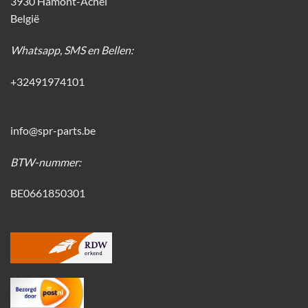
3930 Hamont-Achel
België
Whatsapp, SMS en Bellen:
+32491974101
info@spr-parts.be
BTW-nummer:
BE0661850301