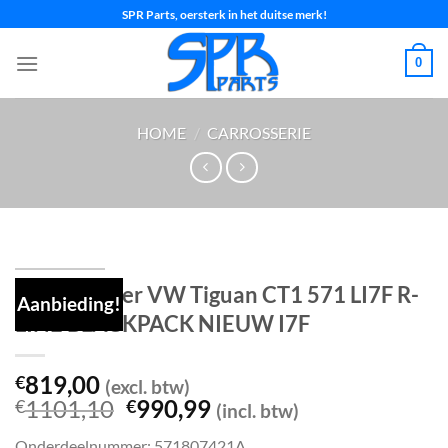
Ga
SPR Parts, oersterk in het duitse merk!
naar
inhoud
0
HOME
/
CARROSSERIE
Voorbumper VW Tiguan CT1 571 LI7F R-
Aanbieding!
LINE BLACKPACK NIEUW I7F
819,00
€
(excl. btw)
Oorspronkelijke
Huidige
1101,10
990,99
€
€
(incl. btw)
prijs
prijs
Onderdeelnummer: 571807421A